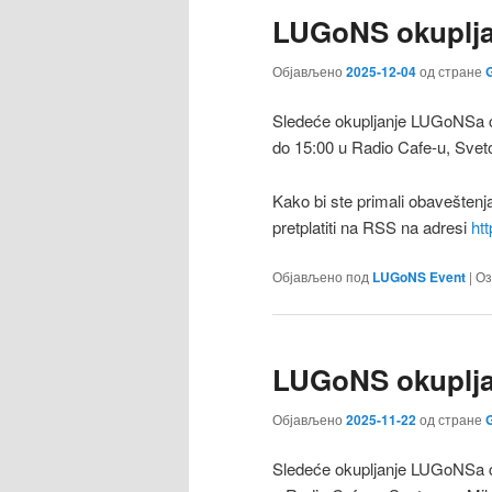
LUGoNS okuplja
Објављено
2025-12-04
од стране
G
Sledeće okupljanje LUGoNSa ć
do 15:00 u Radio Cafe-u, Sveto
Kako bi ste primali obaveštenj
pretplatiti na RSS na adresi
ht
Објављено под
LUGoNS Event
|
Оз
LUGoNS okuplja
Објављено
2025-11-22
од стране
G
Sledeće okupljanje LUGoNSa ć