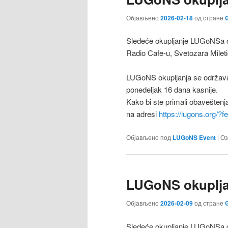
Објављено
2026-02-18
од стране
G
Sledeće okupljanje LUGoNSa ćе
Radio Cafe-u, Svetozara Milet
LUGoNS okupljanja se održava
ponedeljak 16 dana kasnije.
Kako bi ste primali obaveštenj
na adresi
https://lugons.org/?
Објављено под
LUGoNS Event
|
Оз
LUGoNS okupljan
Објављено
2026-02-09
од стране
G
Sledeće okupljanje LUGoNSa ćе