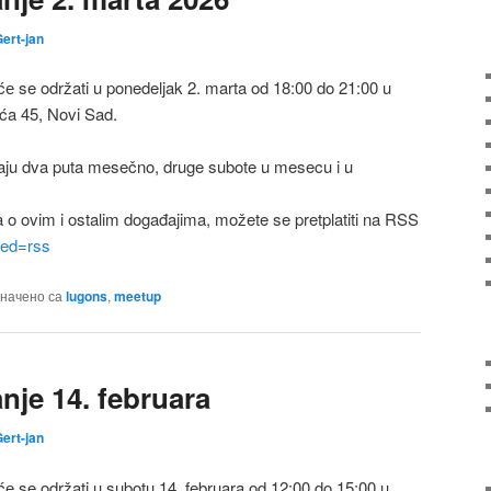
ert-jan
 se održati u ponedeljak 2. marta od 18:00 do 21:00 u
ića 45, Novi Sad.
ju dva puta mesečno, druge subote u mesecu i u
a o ovim i ostalim događajima, možete se pretplatiti na RSS
feed=rss
начено са
lugons
,
meetup
je 14. februara
ert-jan
 se održati u subotu 14. februara od 12:00 do 15:00 u