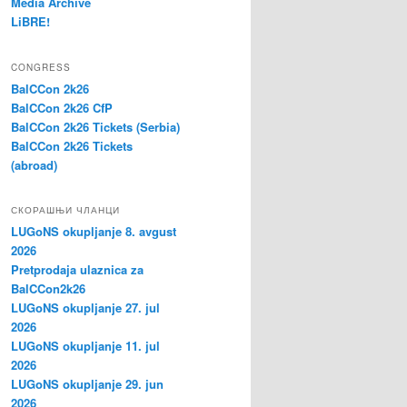
Media Archive
LiBRE!
CONGRESS
BalCCon 2k26
BalCCon 2k26 CfP
BalCCon 2k26 Tickets (Serbia)
BalCCon 2k26 Tickets
(abroad)
СКОРАШЊИ ЧЛАНЦИ
LUGoNS okupljanje 8. avgust
2026
Pretprodaja ulaznica za
BalCCon2k26
LUGoNS okupljanje 27. jul
2026
LUGoNS okupljanje 11. jul
2026
LUGoNS okupljanje 29. jun
2026