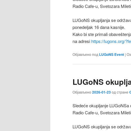
Radio Cafe-u, Svetozara Milet
LUGoNS okupljanja se održava
ponedeljak 16 dana kasnije.
Kako bi ste primali obaveštenj
na adresi
https://lugons.org/?
Објављено под
LUGoNS Event
|
Оз
LUGoNS okupljan
Објављено
2026-01-23
од стране
G
Sledeće okupljanje LUGoNSa ćе
Radio Cafe-u, Svetozara Milet
LUGoNS okupljanja se održava