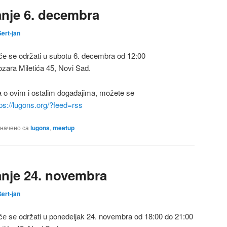
nje 6. decembra
ert-jan
е se održati u subotu 6. decembra od 12:00
zara Miletića 45, Novi Sad.
a o ovim i ostalim događajima, možete se
tps://lugons.org/?feed=rss
начено са
lugons
,
meetup
nje 24. novembra
ert-jan
е se održati u ponedeljak 24. novembra od 18:00 do 21:00