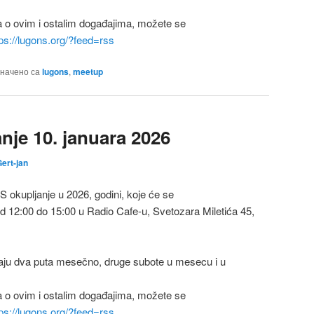
a o ovim i ostalim događajima, možete se
tps://lugons.org/?feed=rss
начено са
lugons
,
meetup
je 10. januara 2026
ert-jan
kupljanje u 2026, godini, koje će se
 od 12:00 do 15:00 u Radio Cafe-u, Svetozara Miletića 45,
ju dva puta mesečno, druge subote u mesecu i u
a o ovim i ostalim događajima, možete se
tps://lugons.org/?feed=rss