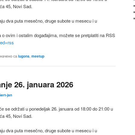
ića 45, Novi Sad.
ju dva puta mesečno, druge subote u mesecu i u
a o ovim i ostalim događajima, možete se pretplatiti na RSS
feed=rss
начено са
lugons
,
meetup
je 26. januara 2026
ert-jan
 se održati u ponedeljak 26. januara od 18:00 do 21:00 u
ića 45, Novi Sad.
ju dva puta mesečno, druge subote u mesecu i u