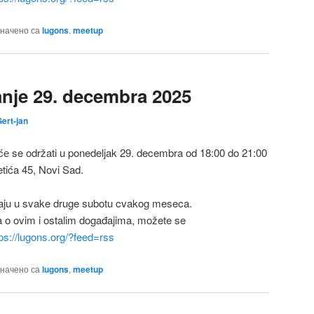
начено са
lugons
,
meetup
nje 29. decembra 2025
ert-jan
е se održati u ponedeljak 29. decembra od 18:00 do 21:00
tića 45, Novi Sad.
aju u svake druge subotu cvakog meseca.
a o ovim i ostalim događajima, možete se
tps://lugons.org/?feed=rss
начено са
lugons
,
meetup