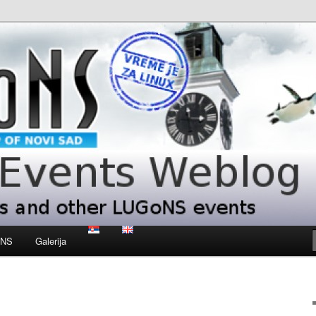
 LUGoNS events
ts Weblog
oNS
Galerija