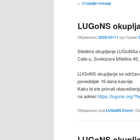
Кретање
←
Старији чланци
чланака
LUGoNS okupljan
Објављено
2026-03-11
од стране
G
Sledeće okupljanje LUGoNSa ćе
Cafe-u, Svetozara Miletića 45,
LUGoNS okupljanja se održava
ponedeljak 16 dana kasnije.
Kako bi ste primali obaveštenj
na adresi
https://lugons.org/?
Објављено под
LUGoNS Event
|
Оз
LUGoNS okupljan