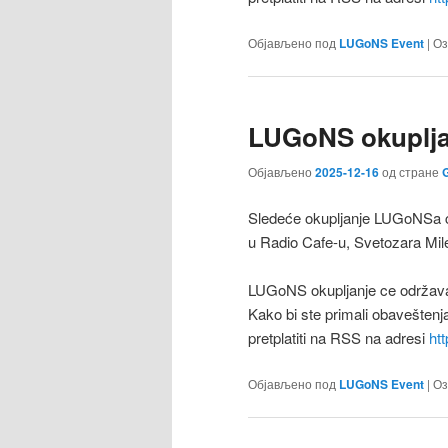
Објављено под
LUGoNS Event
|
Оз
LUGoNS okuplja
Објављено
2025-12-16
од стране
G
Sledeće okupljanje LUGoNSa ć
u Radio Cafe-u, Svetozara Mile
LUGoNS okupljanje ce održav
Kako bi ste primali obaveštenj
pretplatiti na RSS na adresi
ht
Објављено под
LUGoNS Event
|
Оз