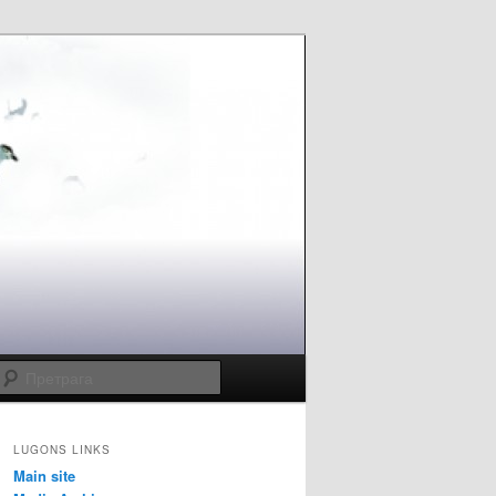
Претрага
LUGONS LINKS
Main site