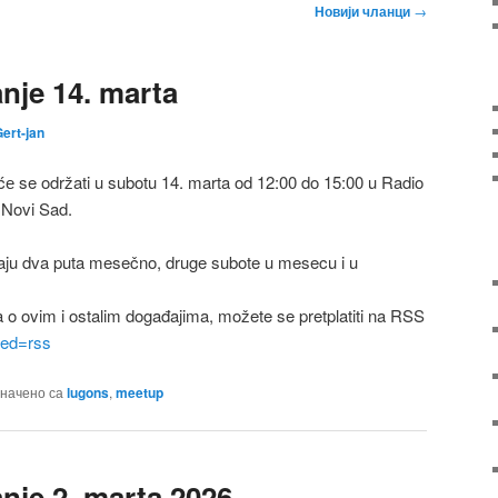
Новији чланци
→
je 14. marta
ert-jan
 se održati u subotu 14. marta od 12:00 do 15:00 u Radio
 Novi Sad.
ju dva puta mesečno, druge subote u mesecu i u
a o ovim i ostalim događajima, možete se pretplatiti na RSS
feed=rss
начено са
lugons
,
meetup
je 2. marta 2026