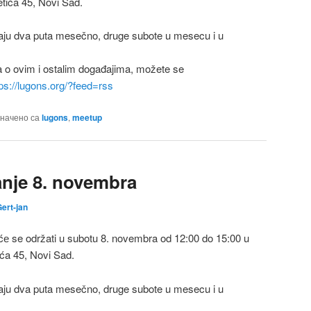
tića 45, Novi Sad.
ju dva puta mesečno, druge subote u mesecu i u
a o ovim i ostalim događajima, možete se
tps://lugons.org/?feed=rss
начено са
lugons
,
meetup
nje 8. novembra
ert-jan
е se održati u subotu 8. novembra od 12:00 do 15:00 u
ića 45, Novi Sad.
ju dva puta mesečno, druge subote u mesecu i u