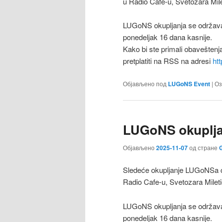
u Radio Cafe-u, Svetozara Mile
LUGoNS okupljanja se održava
ponedeljak 16 dana kasnije.
Kako bi ste primali obaveštenj
pretplatiti na RSS na adresi
ht
Објављено под
LUGoNS Event
|
Оз
LUGoNS okuplja
Објављено
2025-11-07
од стране
G
Sledeće okupljanje LUGoNSa ć
Radio Cafe-u, Svetozara Milet
LUGoNS okupljanja se održava
ponedeljak 16 dana kasnije.