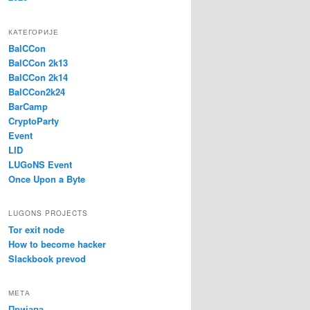
КАТЕГОРИЈЕ
BalCCon
BalCCon 2k13
BalCCon 2k14
BalCCon2k24
BarCamp
CryptoParty
Event
LID
LUGoNS Event
Once Upon a Byte
LUGONS PROJECTS
Tor exit node
How to become hacker
Slackbook prevod
МЕТА
Пријава