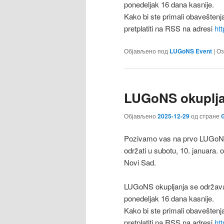
ponedeljak 16 dana kasnije.
Kako bi ste primali obaveštenj
pretplatiti na RSS na adresi
ht
Објављено под
LUGoNS Event
|
Оз
LUGoNS okupljan
Објављено
2025-12-29
од стране
G
Pozivamo vas na prvo LUGoNS o
održati u subotu, 10. januara.
Novi Sad.
LUGoNS okupljanja se održava
ponedeljak 16 dana kasnije.
Kako bi ste primali obaveštenj
pretplatiti na RSS na adresi
ht