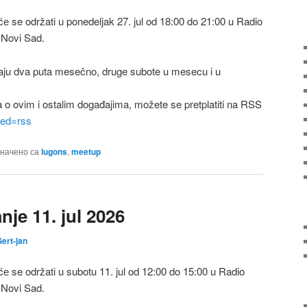
 se održati u ponedeljak 27. jul od 18:00 do 21:00 u Radio
 Novi Sad.
ju dva puta mesečno, druge subote u mesecu i u
a o ovim i ostalim događajima, možete se pretplatiti na RSS
feed=rss
начено са
lugons
,
meetup
je 11. jul 2026
ert-jan
 se održati u subotu 11. jul od 12:00 do 15:00 u Radio
 Novi Sad.