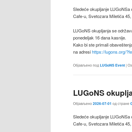
Sledeće okupljanje LUGoNSa ćе
Cafe-u, Svetozara Miletića 45,
LUGoNS okupljanja se održava
ponedeljak 16 dana kasnije.
Kako bi ste primali obaveštenj
na adresi
https://lugons.org/?
Објављено под
LUGoNS Event
|
Оз
LUGoNS okupljan
Објављено
2026-07-01
од стране
G
Sledeće okupljanje LUGoNSa ćе
Cafe-u, Svetozara Miletića 45,