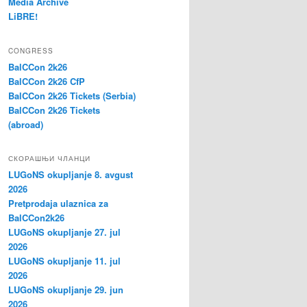
Media Archive
LiBRE!
CONGRESS
BalCCon 2k26
BalCCon 2k26 CfP
BalCCon 2k26 Tickets (Serbia)
BalCCon 2k26 Tickets
(abroad)
СКОРАШЊИ ЧЛАНЦИ
LUGoNS okupljanje 8. avgust
2026
Pretprodaja ulaznica za
BalCCon2k26
LUGoNS okupljanje 27. jul
2026
LUGoNS okupljanje 11. jul
2026
LUGoNS okupljanje 29. jun
2026