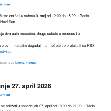
ert-jan
 se održati u subotu 9. maj od 12:00 do 15:00 u Radio
 Novi Sad.
ju dva puta mesečno, druge subote u mesecu i u
a o ovim i ostalim događajima, možete se pretplatiti na RSS
feed=rss
начено са
lugons
,
meetup
je 27. april 2026
ert-jan
e održati u ponedeljak 27. april od 18:00 do 21:00 u Radio