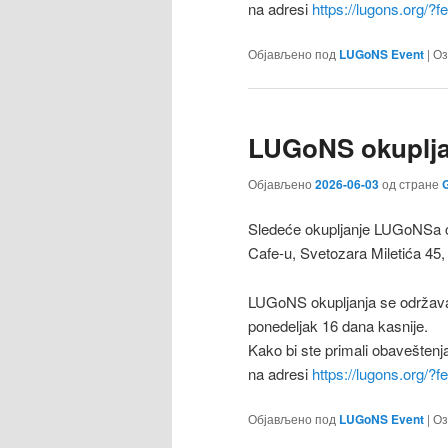
na adresi
https://lugons.org/?
Објављено под
LUGoNS Event
|
Оз
LUGoNS okupljan
Објављено
2026-06-03
од стране
G
Sledeće okupljanje LUGoNSa ćе
Cafe-u, Svetozara Miletića 45,
LUGoNS okupljanja se održava
ponedeljak 16 dana kasnije.
Kako bi ste primali obaveštenj
na adresi
https://lugons.org/?
Објављено под
LUGoNS Event
|
Оз