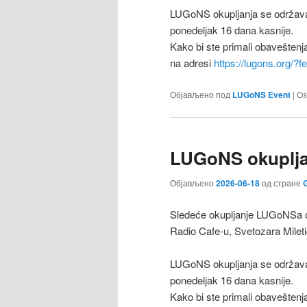
LUGoNS okupljanja se održava
ponedeljak 16 dana kasnije.
Kako bi ste primali obaveštenj
na adresi
https://lugons.org/?
Објављено под
LUGoNS Event
|
Оз
LUGoNS okupljan
Објављено
2026-06-18
од стране
G
Sledeće okupljanje LUGoNSa ćе
Radio Cafe-u, Svetozara Milet
LUGoNS okupljanja se održava
ponedeljak 16 dana kasnije.
Kako bi ste primali obaveštenj