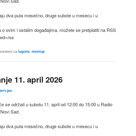
 Novi Sad.
ju dva puta mesečno, druge subote u mesecu i u
a o ovim i ostalim događajima, možete se pretplatiti na RSS
feed=rss
начено са
lugons
,
meetup
je 11. april 2026
ert-jan
 se održati u subotu 11. april od 12:00 do 15:00 u Radio
 Novi Sad.
ju dva puta mesečno, druge subote u mesecu i u