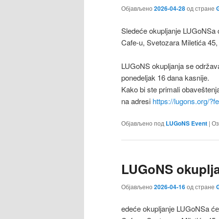
Објављено
2026-04-28
од стране
G
Sledeće okupljanje LUGoNSa ćе
Cafe-u, Svetozara Miletića 45,
LUGoNS okupljanja se održava
ponedeljak 16 dana kasnije.
Kako bi ste primali obaveštenj
na adresi
https://lugons.org/?
Објављено под
LUGoNS Event
|
Оз
LUGoNS okupljan
Објављено
2026-04-16
од стране
G
edeće okupljanje LUGoNSa ćе s