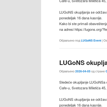
Cafe-u, Svetozara Miletića 45,
LUGoNS okupljanja se održava
ponedeljak 16 dana kasnije.
Kako bi ste primali obaveštenj
na adresi https://lugons.org/?
Објављено под
LUGoNS Event
|
Оз
LUGoNS okupljan
Објављено
2026-04-05
од стране
G
Sledeće okupljanje LUGoNSa ćе
Cafe-u, Svetozara Miletića 45,
LUGoNS okupljanja se održava
ponedeljak 16 dana kasnije.