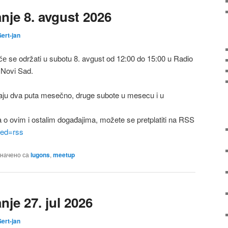
je 8. avgust 2026
ert-jan
 se održati u subotu 8. avgust od 12:00 do 15:00 u Radio
 Novi Sad.
ju dva puta mesečno, druge subote u mesecu i u
a o ovim i ostalim događajima, možete se pretplatiti na RSS
feed=rss
начено са
lugons
,
meetup
je 27. jul 2026
ert-jan