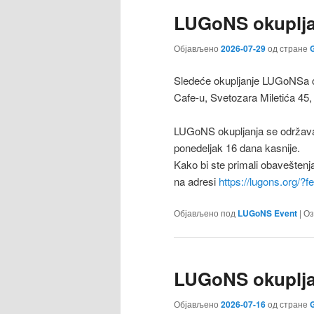
LUGoNS okupljan
Објављено
2026-07-29
од стране
G
Sledeće okupljanje LUGoNSa ćе
Cafe-u, Svetozara Miletića 45,
LUGoNS okupljanja se održava
ponedeljak 16 dana kasnije.
Kako bi ste primali obaveštenj
na adresi
https://lugons.org/?
Објављено под
LUGoNS Event
|
Оз
LUGoNS okupljan
Објављено
2026-07-16
од стране
G