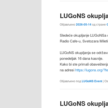
LUGoNS okupljan
Објављено
2026-05-14
од стране
G
Sledeće okupljanje LUGoNSa ćе
Radio Cafe-u, Svetozara Milet
LUGoNS okupljanja se održava
ponedeljak 16 dana kasnije.
Kako bi ste primali obaveštenj
na adresi
https://lugons.org/?
Објављено под
LUGoNS Event
|
Оз
LUGoNS okupljan