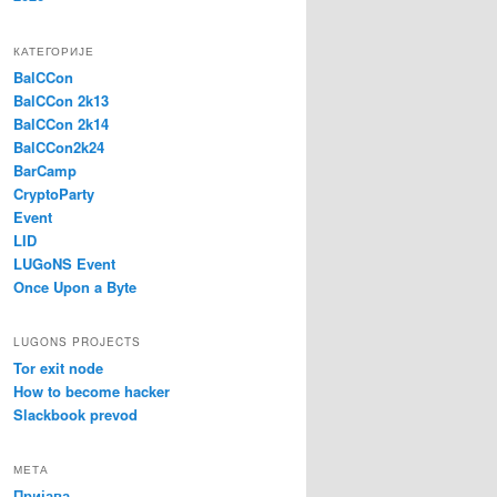
КАТЕГОРИЈЕ
BalCCon
BalCCon 2k13
BalCCon 2k14
BalCCon2k24
BarCamp
CryptoParty
Event
LID
LUGoNS Event
Once Upon a Byte
LUGONS PROJECTS
Tor exit node
How to become hacker
Slackbook prevod
МЕТА
Пријава