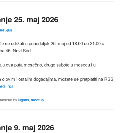
je 25. maj 2026
ert-jan
 se održati u ponedeljak 25. maj od 18:00 do 21:00 u
ića 45, Novi Sad.
ju dva puta mesečno, druge subote u mesecu i u
a o ovim i ostalim događajima, možete se pretplatiti na RSS
feed=rss
начено са
lugons
,
meetup
je 9. maj 2026