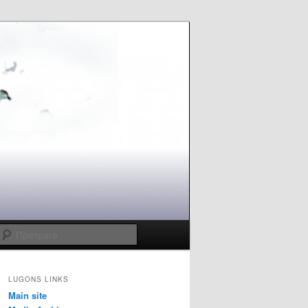
Претрага
LUGONS LINKS
Main site