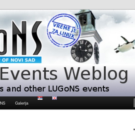
 LUGoNS events
ts Weblog
oNS
Galerija