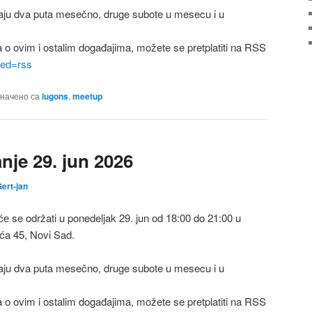
ju dva puta mesečno, druge subote u mesecu i u
a o ovim i ostalim događajima, možete se pretplatiti na RSS
feed=rss
начено са
lugons
,
meetup
je 29. jun 2026
ert-jan
 se održati u ponedeljak 29. jun od 18:00 do 21:00 u
ića 45, Novi Sad.
ju dva puta mesečno, druge subote u mesecu i u
a o ovim i ostalim događajima, možete se pretplatiti na RSS