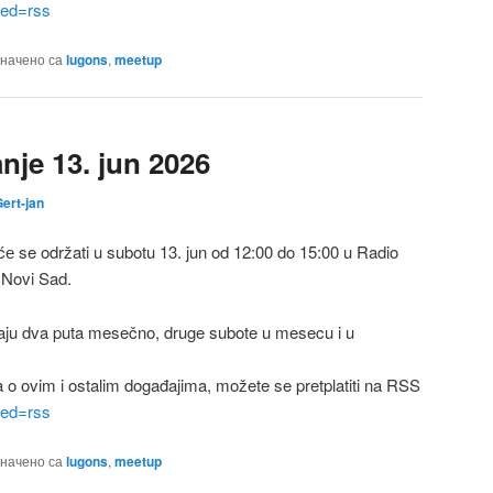
feed=rss
начено са
lugons
,
meetup
je 13. jun 2026
ert-jan
 se održati u subotu 13. jun od 12:00 do 15:00 u Radio
 Novi Sad.
ju dva puta mesečno, druge subote u mesecu i u
a o ovim i ostalim događajima, možete se pretplatiti na RSS
feed=rss
начено са
lugons
,
meetup