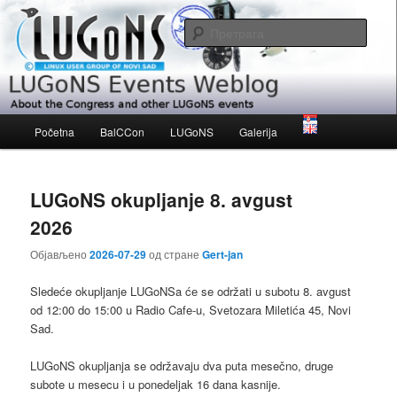
Скочи
Скочи
About the Congress and other LUGoNS events
на
на
Прет
примарни
секундарни
садржај
садржај
LUGoNS Events Weblog
Главни
Početna
BalCCon
LUGoNS
Galerija
изборник
LUGoNS okupljanje 8. avgust
2026
Објављено
2026-07-29
од стране
Gert-jan
Sledeće okupljanje LUGoNSa ćе se održati u subotu 8. avgust
od 12:00 do 15:00 u Radio Cafe-u, Svetozara Miletića 45, Novi
Sad.
LUGoNS okupljanja se održavaju dva puta mesečno, druge
subote u mesecu i u ponedeljak 16 dana kasnije.