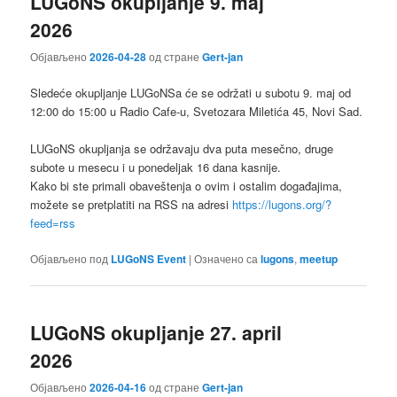
LUGoNS okupljanje 9. maj
2026
Објављено
2026-04-28
од стране
Gert-jan
Sledeće okupljanje LUGoNSa ćе se održati u subotu 9. maj od
12:00 do 15:00 u Radio Cafe-u, Svetozara Miletića 45, Novi Sad.
LUGoNS okupljanja se održavaju dva puta mesečno, druge
subote u mesecu i u ponedeljak 16 dana kasnije.
Kako bi ste primali obaveštenja o ovim i ostalim događajima,
možete se pretplatiti na RSS na adresi
https://lugons.org/?
feed=rss
Објављено под
LUGoNS Event
|
Означено са
lugons
,
meetup
LUGoNS okupljanje 27. april
2026
Објављено
2026-04-16
од стране
Gert-jan