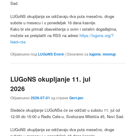
Sad.
LUGoNS okupljanja se održavaju dva puta mesečno, druge
subote u mesecu i u ponedeljak 16 dana kasnije.
Kako bi ste primali obaveštenja o ovim i ostalim događajima,
možete se pretplatiti na RSS na adresi
https://lugons.org/?
feed=rss
Објављено под
LUGoNS Event
|
Означено са
lugons
,
meetup
LUGoNS okupljanje 11. jul
2026
Објављено
2026-07-01
од стране
Gert-jan
Sledeće okupljanje LUGoNSa ćе se održati u subotu 11. jul od
12:00 do 15:00 u Radio Cafe-u, Svetozara Miletića 45, Novi Sad.
LUGoNS okupljanja se održavaju dva puta mesečno, druge
subote u mesecu i u ponedeljak 16 dana kasnije.