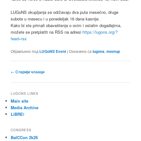
LUGoNS okupljanja se održavaju dva puta mesečno, druge
subote u mesecu i u ponedeljak 16 dana kasnije.
Kako bi ste primali obaveštenja o ovim i ostalim događajima,
možete se pretplatiti na RSS na adresi
https://lugons.org/?
feed=rss
Објављено под
LUGoNS Event
|
Означено са
lugons
,
meetup
Кретање
←
Старији чланци
чланака
LUGONS LINKS
Main site
Media Archive
LiBRE!
CONGRESS
BalCCon 2k26