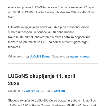
edeće okupljanje LUGoNSa ćе se održati u ponedeljak 27. april
od 18:00 do 21:00 u Radio Cafe-u, Svetozara Miletića 45, Novi
Sad.
LUGoNS okupljanja se održavaju dva puta mesečno, druge
subote u mesecu i u ponedeljak 16 dana kasnije.
Kako bi ste primali obaveštenja o ovim i ostalim događajima,
možete se pretplatiti na RSS na adresi https://lugons.org/?
feed=rss
Објављено под
LUGoNS Event
|
Означено са
lugons
,
meetup
LUGoNS okupljanje 11. april
2026
Објављено
2026-04-05
од стране
Gert-jan
Sledeće okupljanje LUGoNSa ćе se održati u subotu 11. april od
12:00 do 15:00 u Radio Cafe-u, Svetozara Miletića 45, Novi Sad.