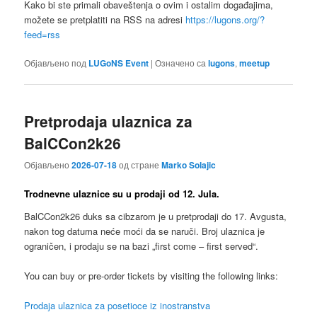
Kako bi ste primali obaveštenja o ovim i ostalim događajima,
možete se pretplatiti na RSS na adresi
https://lugons.org/?
feed=rss
Објављено под
LUGoNS Event
|
Означено са
lugons
,
meetup
Pretprodaja ulaznica za
BalCCon2k26
Објављено
2026-07-18
од стране
Marko Solajic
Trodnevne ulaznice su u prodaji od 12. Jula.
BalCCon2k26 duks sa cibzarom je u pretprodaji do 17. Avgusta,
nakon tog datuma neće moći da se naruči. Broj ulaznica je
ograničen, i prodaju se na bazi „first come – first served“.
You can buy or pre-order tickets by visiting the following links:
Prodaja ulaznica za posetioce iz inostranstva