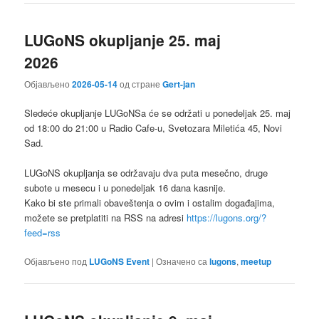
LUGoNS okupljanje 25. maj
2026
Објављено
2026-05-14
од стране
Gert-jan
Sledeće okupljanje LUGoNSa ćе se održati u ponedeljak 25. maj
od 18:00 do 21:00 u Radio Cafe-u, Svetozara Miletića 45, Novi
Sad.
LUGoNS okupljanja se održavaju dva puta mesečno, druge
subote u mesecu i u ponedeljak 16 dana kasnije.
Kako bi ste primali obaveštenja o ovim i ostalim događajima,
možete se pretplatiti na RSS na adresi
https://lugons.org/?
feed=rss
Објављено под
LUGoNS Event
|
Означено са
lugons
,
meetup