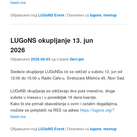
feed=rss
Објављено под
LUGoNS Event
|
Означено са
lugons
,
meetup
LUGoNS okupljanje 13. jun
2026
Објављено
2026-06-03
од стране
Gert-jan
Sledeće okupljanje LUGoNSa ćе se održati u subotu 13. jun od
12:00 do 15:00 u Radio Cafe-u, Svetozara Miletića 45, Novi Sad.
LUGoNS okupljanja se održavaju dva puta mesečno, druge
subote u mesecu i u ponedeljak 16 dana kasnije.
Kako bi ste primali obaveštenja o ovim i ostalim događajima,
možete se pretplatiti na RSS na adresi
https://lugons.org/?
feed=rss
Објављено под
LUGoNS Event
|
Означено са
lugons
,
meetup