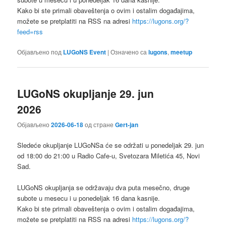
Kako bi ste primali obaveštenja o ovim i ostalim događajima,
možete se pretplatiti na RSS na adresi
https://lugons.org/?
feed=rss
Објављено под
LUGoNS Event
|
Означено са
lugons
,
meetup
LUGoNS okupljanje 29. jun
2026
Објављено
2026-06-18
од стране
Gert-jan
Sledeće okupljanje LUGoNSa ćе se održati u ponedeljak 29. jun
od 18:00 do 21:00 u Radio Cafe-u, Svetozara Miletića 45, Novi
Sad.
LUGoNS okupljanja se održavaju dva puta mesečno, druge
subote u mesecu i u ponedeljak 16 dana kasnije.
Kako bi ste primali obaveštenja o ovim i ostalim događajima,
možete se pretplatiti na RSS na adresi
https://lugons.org/?