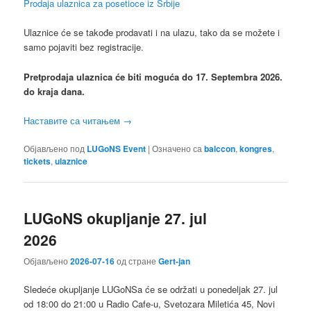
Prodaja ulaznica za posetioce iz Srbije
Ulaznice će se takođe prodavati i na ulazu, tako da se možete i
samo pojaviti bez registracije.
Pretprodaja ulaznica će biti moguća do 17. Septembra 2026.
do kraja dana.
Наставите са читањем
→
Објављено под
LUGoNS Event
|
Означено са
balccon
,
kongres
,
tickets
,
ulaznice
LUGoNS okupljanje 27. jul
2026
Објављено
2026-07-16
од стране
Gert-jan
Sledeće okupljanje LUGoNSa ćе se održati u ponedeljak 27. jul
od 18:00 do 21:00 u Radio Cafe-u, Svetozara Miletića 45, Novi