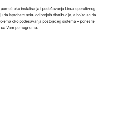
pomoć oko instaliranja i podešavanja Linux operativnog
u da isprobate neku od brojnih distribucija, a bojite se da
problema oko podešavanja postojećeg sistema – ponesite
iti da Vam pomognemo.