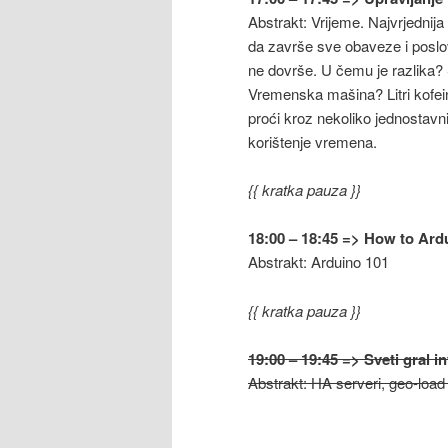
Abstrakt: Vrijeme. Najvrjednija
da završe sve obaveze i poslove
ne dovrše. U čemu je razlika?
Vremenska mašina? Litri kofei
proći kroz nekoliko jednostavnih
korištenje vremena.
{{ kratka pauza }}
18:00 – 18:45 => How to Ardu
Abstrakt: Arduino 101
{{ kratka pauza }}
19:00 – 19:45 => Sveti gral i
Abstrakt: HA serveri, geo-load