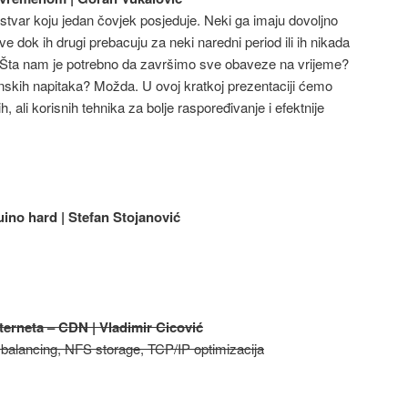
 stvar koju jedan čovjek posjeduje. Neki ga imaju dovoljno
 dok ih drugi prebacuju za neki naredni period ili ih nikada
 Šta nam je potrebno da završimo sve obaveze na vrijeme?
nskih napitaka? Možda. U ovoj kratkoj prezentaciji ćemo
, ali korisnih tehnika za bolje raspoređivanje i efektnije
ino hard | Stefan Stojanović
nterneta – CDN | Vladimir Cicović
 balancing, NFS storage, TCP/IP optimizacija