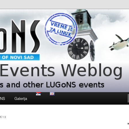
 LUGoNS events
ts Weblog
oNS
Galerija
K13