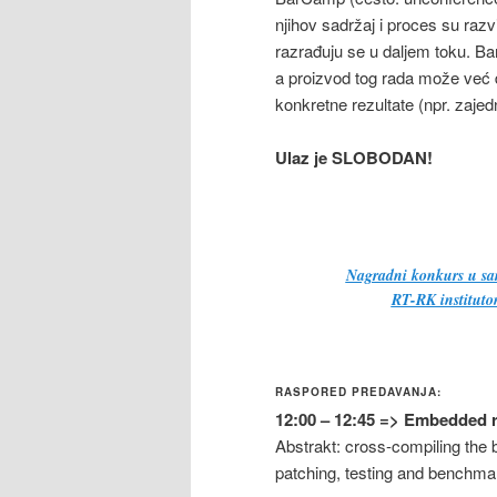
njihov sadržaj i proces su raz
razrađuju se u daljem toku. Bar
a proizvod tog rada može već d
konkretne rezultate (npr. zaje
Ulaz je SLOBODAN!
Nagradni konkurs u sar
RT-RK institut
RASPORED PREDAVANJA:
12:00 – 12:45 => Embedded r
Abstrakt: cross-compiling the 
patching, testing and benchma