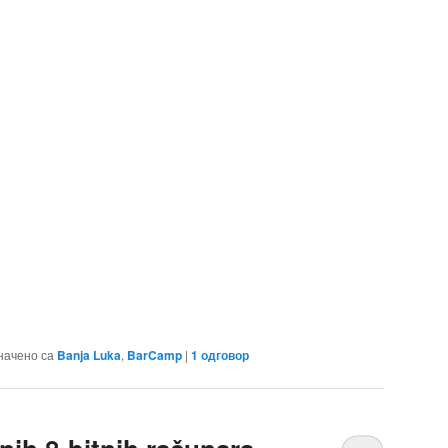
начено са
Banja Luka
,
BarCamp
|
1
одговор