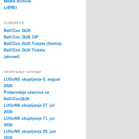
Media Archive
LiBRE!
CONGRESS
BalCCon 2k26
BalCCon 2k26 CfP
BalCCon 2k26 Tickets (Serbia)
BalCCon 2k26 Tickets
(abroad)
СКОРАШЊИ ЧЛАНЦИ
LUGoNS okupljanje 8. avgust
2026
Pretprodaja ulaznica za
BalCCon2k26
LUGoNS okupljanje 27. jul
2026
LUGoNS okupljanje 11. jul
2026
LUGoNS okupljanje 29. jun
2026