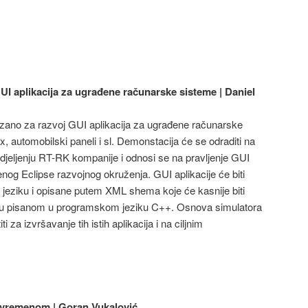
GUI aplikacija za ugrađene računarske sisteme | Daniel
ezano za razvoj GUI aplikacija za ugrađene računarske
, automobilski paneli i sl. Demonstacija će se odraditi na
jeljenju RT-RK kompanije i odnosi se na pravljenje GUI
enog Eclipse razvojnog okruženja. GUI aplikacije će biti
eziku i opisane putem XML shema koje će kasnije biti
-u pisanom u programskom jeziku C++. Osnova simulatora
ti za izvršavanje tih istih aplikacija i na ciljnim
e vremenom | Goran Vukalović