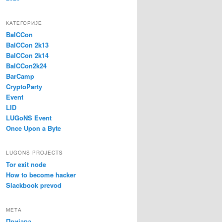
КАТЕГОРИЈЕ
BalCCon
BalCCon 2k13
BalCCon 2k14
BalCCon2k24
BarCamp
CryptoParty
Event
LID
LUGoNS Event
Once Upon a Byte
LUGONS PROJECTS
Tor exit node
How to become hacker
Slackbook prevod
МЕТА
Пријава