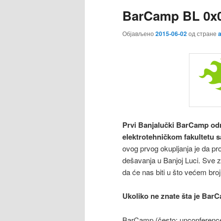
BarCamp BL 0x
Објављено
2015-06-02
од стране
Prvi Banjalučki BarCamp odr
elektrotehničkom fakultetu s
ovog prvog okupljanja je da pro
dešavanja u Banjoj Luci. Sve 
da će nas biti u što većem broj
Ukoliko ne znate šta je Ba
BarCamp (često: unconference)