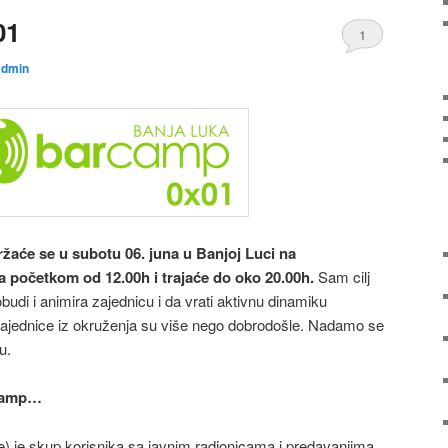
01
1
admin
žaće se u subotu 06. juna u Banjoj Luci na
a početkom od 12.00h i trajaće do oko 20.00h.
Sam cilj
budi i animira zajednicu i da vrati aktivnu dinamiku
zajednice iz okruženja su više nego dobrodošle. Nadamo se
u.
rCamp…
 je skup korisnika sa javnim radionicama i predavanjima,