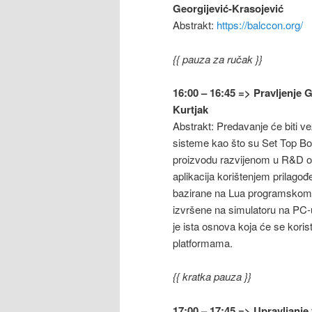
Georgijević-Krasojević
Abstrakt:
https://balccon.org/
{{ pauza za ručak }}
16:00 – 16:45 => Pravljenje 
Kurtjak
Abstrakt: Predavanje će biti v
sisteme kao što su Set Top Box
proizvodu razvijenom u R&D od
aplikacija korištenjem prilagođ
bazirane na Lua programskom j
izvršene na simulatoru na PC
je ista osnova koja će se koristi
platformama.
{{ kratka pauza }}
17:00 – 17:45 => Upravljanj