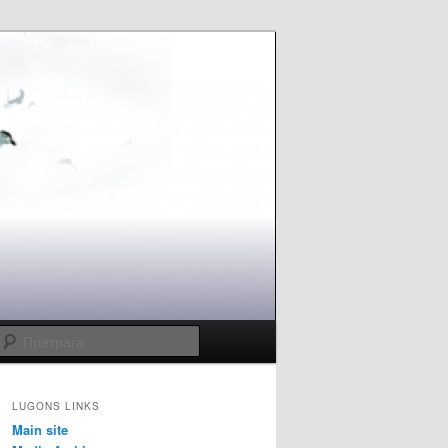
Претрага
LUGONS LINKS
Main site