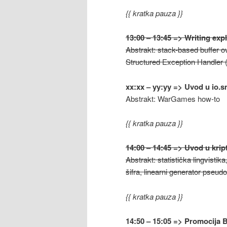
{{ kratka pauza }}
13:00 – 13:45 => Writing expl
Abstrakt: stack-based buffer o
Structured Exception Handler 
xx:xx – yy:yy => Uvod u io.
Abstrakt: WarGames how-to
{{ kratka pauza }}
14:00 – 14:45 => Uvod u krip
Abstrakt: statistička lingvisti
šifra, linearni generator pseu
{{ kratka pauza }}
14:50 – 15:05 => Promocija 