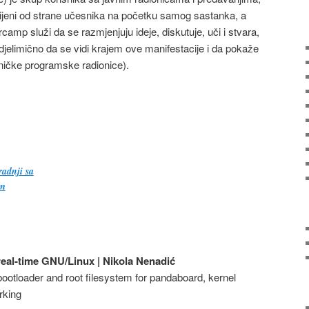
vijeni od strane učesnika na početku samog sastanka, a
camp služi da se razmjenjuju ideje, diskutuje, uči i stvara,
jelimično da se vidi krajem ove manifestacije i da pokaže
dničke programske radionice).
adnji sa
om
eal-time GNU/Linux | Nikola Nenadić
bootloader and root filesystem for pandaboard, kernel
rking