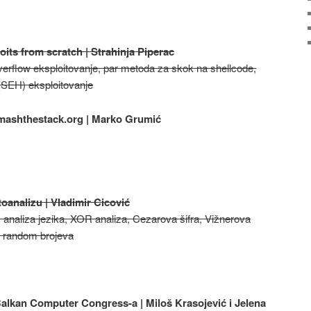
oits from scratch | Strahinja Piperac
verflow eksploitovanje, par metoda za skok na shellcode,
(SEH) eksploitovanje
smashthestack.org | Marko Grumić
toanalizu | Vladimir Cicović
ka, analiza jezika, XOR analiza, Cezarova šifra, Vižnerova
do random brojeva
Balkan Computer Congress-a | Miloš Krasojević i Jelena