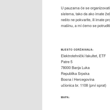
U pauzama će se organizovati 
sistema, tako da ako imate želj
nešto ne pokvarite, ili imate 
mašinu, a mi ćemo se potrud
MJESTO ODRŽAVANJA:
Elektrotehnički fakultet, ETF
Patre 5
78000 Banja Luka
Republika Srpska
Bosna i Hercegovina
učionica br. 1108 (prvi sprat)
MAPA: