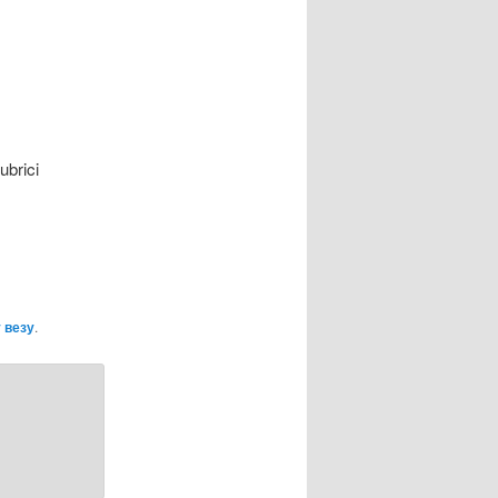
ubrici
 везу
.