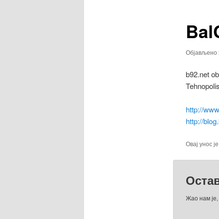
Bal
Објављено
b92.net ob
Tehnopolis
http://www
http://blog
Овај унос ј
Оста
Жао нам је,