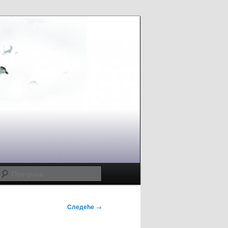
Претрага
Следеће
→