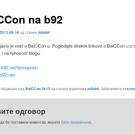
CCon na b92
2013-08-16
од стране
milobit
javio je vest o BalCCon-u. Pogledajte direkte linkove o BalCCon-u u r
 i na njihovom blogu.
.b92.net/tehnopolis/
.b92.net/
е објављен под
BalCCon 2k13
од стране корисника
milobit
. Забележите
сталну
вите одговор
 да би поставили коментар, морате
бити пријављени
.