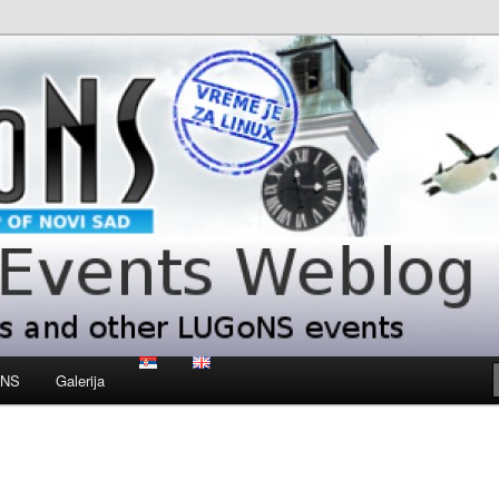
 LUGoNS events
ts Weblog
oNS
Galerija