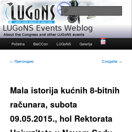
Скочи
About the Congress and other LUGoNS events
на
Прет
примарни
садржај
LUGoNS Events Weblog
Главни
Početna
BalCCon
LUGoNS
Galerija
изборник
Кретање
←
Претходно
Следеће
→
чланака
Mala istorija kućnih 8-bitnih
računara, subota
09.05.2015., hol Rektorata