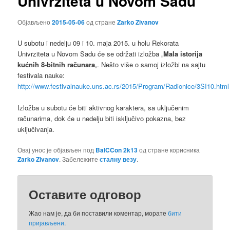
Univrziteta u Novom Sadu
Објављено
2015-05-06
од стране
Zarko Zivanov
U subotu i nedelju 09 i 10. maja 2015. u holu Rekorata
Univrziteta u Novom Sadu će se održati izložba „
Mala istorija
kućnih 8-bitnih računara
„. Nešto više o samoj izložbi na sajtu
festivala nauke:
http://www.festivalnauke.uns.ac.rs/2015/Program/Radionice/3SI10.html
Izložba u subotu će biti aktivnog karaktera, sa uključenim
računarima, dok će u nedelju biti isključivo pokazna, bez
uključivanja.
Овај унос је објављен под
BalCCon 2k13
од стране корисника
Zarko Zivanov
. Забележите
сталну везу
.
Оставите одговор
Жао нам је, да би поставили коментар, морате
бити
пријављени
.