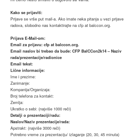
Kako se prijaviti:
Prijave se vrše put mail-a. Ako imate neka pitanja u vezi prijave
radova, slobodno nas kontaktirajte na cfp at balccon.org.
Prijava E-Mail-om:
Email za prijavu: cfp at balccon.org.
Email naslov bi trebao da bude: C
FP BalCCon2k14
– Naziv
rada/prezentacije/radionice
Email tekst:
Lične informacije:
Ime i prezime:
Zanimanje:
Kompanija/Organizaja:
Broj telefona za kontakt:
Zemlja:
Ukratko o sebi: (najviše 1000 reči)
Detalji o prezentaciji/radu:
Naslov/Naziv prezentacije/rada:
Apstrakt: (najviše 3000 reči)
Potrebno vreme za prezentaciju/ izlaganje (20, 30, 45 minuta)