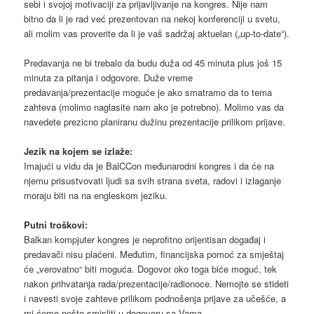
sebi i svojoj motivaciji za prijavljivanje na kongres. Nije nam
bitno da li je rad već prezentovan na nekoj konferenciji u svetu,
ali molim vas proverite da li je vaš sadržaj aktuelan („up-to-date“).
Predavanja ne bi trebalo da budu duža od 45 minuta plus još 15
minuta za pitanja i odgovore. Duže vreme
predavanja/prezentacije moguće je ako smatramo da to tema
zahteva (molimo naglasite nam ako je potrebno). Molimo vas da
navedete prezicno planiranu dužinu prezentacije prilikom prijave.
Jezik na kojem se izlaže:
Imajući u vidu da je BalCCon međunarodni kongres i da će na
njemu prisustvovati ljudi sa svih strana sveta, radovi i izlaganje
moraju biti na na engleskom jeziku.
Putni troškovi:
Balkan kompjuter kongres je neprofitno orijentisan događaj i
predavači nisu plaćeni. Međutim, financijska pomoć za smještaj
će „verovatno“ biti moguća. Dogovor oko toga biće moguć, tek
nakon prihvatanja rada/prezentacije/radionoce. Nemojte se stideti
i navesti svoje zahteve prilikom podnošenja prijave za učešće, a
mi ćemo nešto smisliti u dogovoru sa Vama.