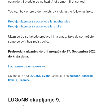
ograničen, i prodaju se na bazi „first come – first served“.
You can buy or pre-order tickets by visiting the following links:
Prodaja ulaznica za posetioce iz inostranstva
Prodaja ulaznica za posetioce iz Srbije
Ulaznice će se takođe prodavati i na ulazu, tako da se možete i
samo pojaviti bez registracije.
Pretprodaja ulaznica će biti moguća do 17. Septembra 2026.
do kraja dana.
Наставите са читањем
→
Објављено под
LUGoNS Event
|
Означено са
balccon
,
kongres
,
tickets
,
ulaznice
LUGoNS okupljanje 9.