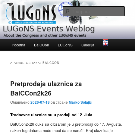
Скочи
Скочи
About the Congress and other LUGoNS events
на
на
Прет
примарни
секундарни
садржај
садржај
LUGoNS Events Weblog
Главни
Početna
BalCCon
LUGoNS
Galerija
изборник
АРХИВЕ ОЗНАКА:
BALCCON
Pretprodaja ulaznica za
BalCCon2k26
Објављено
2026-07-18
од стране
Marko Solajic
Trodnevne ulaznice su u prodaji od 12. Jula.
BalCCon2k26 duks sa cibzarom je u pretprodaji do 17. Avgusta,
nakon tog datuma neće moći da se naruči. Broj ulaznica je