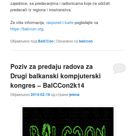
zajednice, sa predavanjima i radionicama koje će održati
predavači iz regiona i inostranstva.
Za više informacija,
raspored
i
karte
pogledajte na
https://balccon.org
.
Објављено под
BalCCon
|
Означено са
balccon
Poziv za predaju radova za
Drugi balkanski kompjuterski
kongres – BalCCon2k14
Објављено
2014-02-16
од стране
jelena