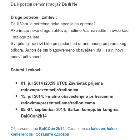
Da li postoji demonstracija? Da ili Ne
Druge potrebe i zahtevi:
Da li Vam je potrebna neka specijalna oprema?
Ako imate neke druge zahteve, molimo Vas navedite ih ovde kao
i razloge za iste.
Svi pristigli radovi biće pregledani od strane našeg programskog
odbora. Autori će biti blagovremeno obavešteni da li su njihovi
radovi prihvaćeni.
Datumi i rokovi:
01. jul 2014 (23:59 UTC): Završetak prijema
radova/prezentacija/radionica
15. jul 2014: Finalno obaveštenje o prihvaćenim
radovima/prezentacijama/radionicama
05.-07. septembar 2014: Balkan kompjuter kongres –
BalCCon2k14
Објављено под
BalCCon 2k14
|
Означено са
balccon
,
haker
,
konferencija
|
Оставите одговор