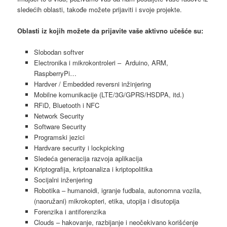
sledećih oblasti, takođe možete prijaviti i svoje projekte.
Oblasti iz kojih možete da prijavite vaše aktivno učešće su:
Slobodan softver
Electronika i mikrokontroleri – Arduino, ARM,
RaspberryPi…
Hardver / Embedded reversni inžinjering
Mobilne komunikacije (LTE/3G/GPRS/HSDPA, itd.)
RFiD, Bluetooth i NFC
Network Security
Software Security
Programski jezici
Hardvare security i lockpicking
Sledeća generacija razvoja aplikacija
Kriptografija, kriptoanaliza i kriptopolitika
Socijalni inženjering
Robotika – humanoidi, igranje fudbala, autonomna vozila,
(naoružani) mikrokopteri, etika, utopija i disutopija
Forenzika i antiforenzika
Clouds – hakovanje, razbijanje i neočekivano korišćenje