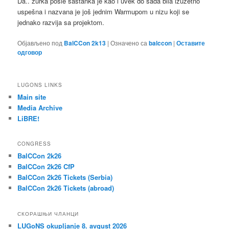
Da.. žurka posle sastanka je kao i uvek do sada bila izuzetno
uspešna i nazvana je još jednim Warmupom u nizu koji se
jednako razvija sa projektom.
Објављено под
BalCCon 2k13
|
Означено са
balccon
|
Оставите
одговор
LUGONS LINKS
Main site
Media Archive
LiBRE!
CONGRESS
BalCCon 2k26
BalCCon 2k26 CfP
BalCCon 2k26 Tickets (Serbia)
BalCCon 2k26 Tickets (abroad)
СКОРАШЊИ ЧЛАНЦИ
LUGoNS okupljanje 8. avgust 2026