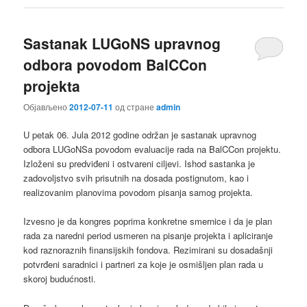
Sastanak LUGoNS upravnog
odbora povodom BalCCon
projekta
Објављено
2012-07-11
од стране
admin
U petak 06. Jula 2012 godine održan je sastanak upravnog
odbora LUGoNSa povodom evaluacije rada na BalCCon projektu.
Izloženi su predviđeni i ostvareni ciljevi. Ishod sastanka je
zadovoljstvo svih prisutnih na dosada postignutom, kao i
realizovanim planovima povodom pisanja samog projekta.
Izvesno je da kongres poprima konkretne smernice i da je plan
rada za naredni period usmeren na pisanje projekta i apliciranje
kod raznoraznih finansijskih fondova. Rezimirani su dosadašnji
potvrđeni saradnici i partneri za koje je osmišljen plan rada u
skoroj budućnosti.