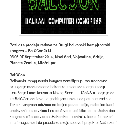
Poziv za predaju radova za Drugi balkanski kompjuterski
kongres – BalCCon2k14
05
|
06|07 Septembar 2014, Novi Sad, Vojvodina, Srbija,
Planeta Zemlja, Mlečni put
BalCCon
Balkanski kompjuterski kongres zamišljen je kao trodnevno
okupljanje međunarodne hakerske zajednice u organizaciji
Udruženja Linux korisnika Novog Sada – LUGoNS-a. Ideja je da
se BalCCon održava na godišnjem nivou i da postane tradicija.
Tokom kongresa održaće se brojne prezentacije, radionice kao i
predavanja sa osvrtom i na društveno-političke teme. Jedan deo
kongresa biće posvećen „Hakerskom centru“ u kome će hakeri
imati mogućnost da predstave svoje radove i projekte. Naš uzor i