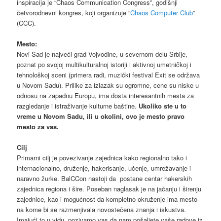
inspiracija je “Chaos Communication Congress”, godišnji
četvorodnevni kongres, koji organizuje “
Chaos Computer Club
”
(CCC).
Mesto:
Novi Sad je najveći grad Vojvodine, u severnom delu Srbije,
poznat po svojoj multikulturalnoj istoriji i aktivnoj umetničkoj i
tehnološkoj sceni (primera radi, muzički festival Exit se održava
u Novom Sadu). Prilike za izlazak su ogromne, cene su niske u
odnosu na zapadnu Europu, ima dosta interesantnih mesta za
razgledanje i istraživanje kulturne baštine.
Ukoliko ste u to
vreme u Novom Sadu, ili u okolini, ovo je mesto pravo
mesto za vas.
Cilj
Primarni cilj je povezivanje zajednica kako regionalno tako i
internacionalno, druženje, hakerisanje, učenje, umrežavanje i
naravno žurke. BalCCon nastoji da postane centar hakerskih
zajednica regiona i šire. Poseban naglasak je na jačanju i širenju
zajednice, kao i mogućnost da kompletno okruženje ima mesto
na kome bi se razmenjivala novostečena znanja i iskustva.
Imajući to u vidu, pozivamo vas da nam pošaljete vaše radove iz