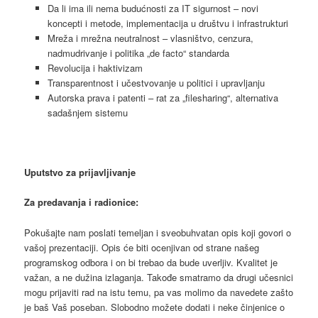
Da li ima ili nema budućnosti za IT sigurnost – novi
koncepti i metode, implementacija u društvu i infrastrukturi
Mreža i mrežna neutralnost – vlasništvo, cenzura,
nadmudrivanje i politika „de facto“ standarda
Revolucija i haktivizam
Transparentnost i učestvovanje u politici i upravljanju
Autorska prava i patenti – rat za „filesharing“, alternativa
sadašnjem sistemu
Uputstvo za prijavljivanje
Za predavanja i radionice:
Pokušajte nam poslati temeljan i sveobuhvatan opis koji govori o
vašoj prezentaciji. Opis će biti ocenjivan od strane našeg
programskog odbora i on bi trebao da bude uverljiv. Kvalitet je
važan, a ne dužina izlaganja. Takođe smatramo da drugi učesnici
mogu prijaviti rad na istu temu, pa vas molimo da navedete zašto
je baš Vaš poseban. Slobodno možete dodati i neke činjenice o