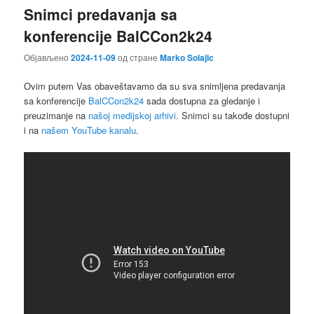
Snimci predavanja sa
konferencije BalCCon2k24
Објављено
2024-11-09
од стране
Marko Solajic
Ovim putem Vas obaveštavamo da su sva snimljena predavanja
sa konferencije
BalCCon2k24
sada dostupna za gledanje i
preuzimanje na
našoj medijskoj arhivi
. Snimci su takođe dostupni
i na
našem YouTube kanalu
.