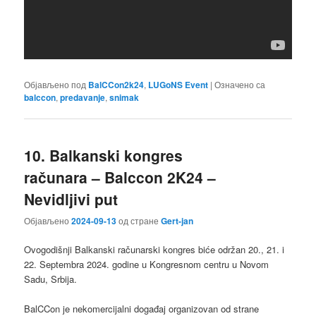
Објављено под
BalCCon2k24
,
LUGoNS Event
|
Означено са
balccon
,
predavanje
,
snimak
10. Balkanski kongres
računara – Balccon 2K24 –
Nevidljivi put
Објављено
2024-09-13
од стране
Gert-jan
Ovogodišnji Balkanski računarski kongres biće održan 20., 21. i
22. Septembra 2024. godine u Kongresnom centru u Novom
Sadu, Srbija.
BalCCon je nekomercijalni događaj organizovan od strane