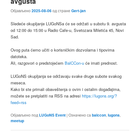
avgusta
Објављено
2025-08-06
од стране
Gert-jan
Sledeće okupljanje LUGoNSa ćе se održati u subotu 9. avgusta
od 12:00 do 15:00 u Radio Cafe-u, Svetozara Miletića 45, Novi
Sad.
Ovog puta ćemo učiti o korisničkim dozvolama i tipovima
datoteka.
Ali, razgovori o predstojećem
BalCCon-u
će imati prednost.
LUGoNS okupljanja se održavaju svake druge subote svakog
meseca.
Kako bi ste primali obaveštenja o ovim i ostalim događajima,
možete se pretplatiti na RSS na adresi
https://lugons.org/?
feed=rss
Објављено под
LUGoNS Event
|
Означено са
balccon
,
lugons
,
meetup