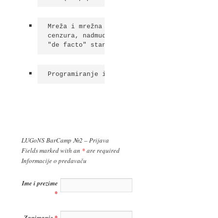
Mreža i mrežna neutralnost - vlasništvo,

cenzura, nadmudrivanje i politika

"de facto" standarda
Programiranje i programski jezici
LUGoNS BarCamp №2 – Prijava
Fields marked with an
*
are required
Informacije o predavaču
Ime i prezime
*
Zanimanje
*