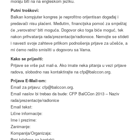
moraju biti na na engleskom jeziku.
Putni troškovi:
Balkan kompjuter kongres je neprofitno orijentisan događaj i
predavači nisu plaćeni. Međutim, financijska pomoć za smještaj
će „verovatno“ biti moguća. Dogovor oko toga biće moguć, tek
nakon prihvatanja rada/prezentacije/radionoce. Nemojte se stideti
i navesti svoje zahteve prilikom podnošenja prijave za učešće, a
mi ćemo nešto smisliti u dogovoru sa Vama.
Kako se prijaviti:
Prijave se vrše put mail-a. Ako imate neka pitanja u vezi prijave
radova, slobodno nas kontaktirajte na cfp@balccon.org.
Prijava E-Mail-om:
Email za prijavu: cfp@balccon.org.
Email naslov bi trebao da bude: CFP BalCCon 2013 – Naziv
rada/prezentacije/radionice
Email tekst:
Lične informacije:
Ime i prezime:
Zanimanje:
Kompanija/Organizaja:
Broj telefona za kontakt: