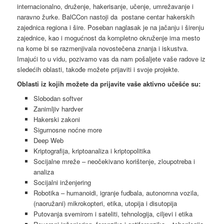
internacionalno, druženje, hakerisanje, učenje, umrežavanje i
naravno žurke. BalCCon nastoji da postane centar hakerskih
zajednica regiona i šire. Poseban naglasak je na jačanju i širenju
zajednice, kao i mogućnost da kompletno okruženje ima mesto
na kome bi se razmenjivala novostečena znanja i iskustva.
Imajući to u vidu, pozivamo vas da nam pošaljete vaše radove iz
sledećih oblasti, takođe možete prijaviti i svoje projekte.
Oblasti iz kojih možete da prijavite vaše aktivno učešće su:
Slobodan softver
Zanimljiv hardver
Hakerski zakoni
Sigurnosne noćne more
Deep Web
Kriptografija, kriptoanaliza i kriptopolitika
Socijalne mreže – neočekivano korištenje, zloupotreba i
analiza
Socijalni inženjering
Robotika – humanoidi, igranje fudbala, autonomna vozila,
(naoružani) mikrokopteri, etika, utopija i disutopija
Putovanja svemirom i sateliti, tehnologija, ciljevi i etika