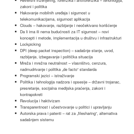
Reversni inženjering, forenzika i antiforenzika – tehonlogija,
zakoni i politika
Hakovanje mobilnih uređaja i sigurnost u
telekomunikacijama, sigurnost aplikacija
Clouds – hakovanje, razbijanje i neočekivano korišćenje
Da li ima ili nema budućnosti za IT sigurnost – novi
koncepti i metode, implementacija u društvu i infrastrukturi
Lockpicking
DPI (deep packet inspection) – sadašnje stanje, uvod,
razbijanje, izbegavanje i politička situacija
Mreža i mrežna neutralnost – vlasništvo, cenzura,
nadmudrivanje i politika „de facto“ standarda
Programski jezici – istraživanje
Politika i tehnologija nadzora i opsesije – državni trojanac,
presretanje, socijalna medijska praćenja, zakoni i
kontrapokreti
Revolucija i haktivizam
Transparentnost i učestvovanje u politici i upravljanju
Autorska prava i patenti – rat za „filesharing“, alternativa
sadašnjem sistemu