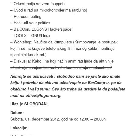
– Orkestracija servera (puppet)
– Uvod u rad sa mikrokontrolerima (arduino)
– Retrocomputing
–
Hack all your politics
– BalCCon, LUGoNS Hackerspace
– TOOLX – GNU/Linux
– Workshop: Naučite da krimpujete (Krimpovanje je postupak
kojim se na krajeve telefonskog ili mrežnog kabla montiraju
specijalni konektori.)
–
Diskusija: Kako i na koji način animirati ljude da aktivnije
učestvuju u zajednicama i više komuniciraju međusobno?
Nemojte se ustručavati i slobodno nam se javite ako imate
želju i potrebu da aktivno učestvujete na BarCamp-u, pa da
okačimo i vašu temu. Sve što treba da uradite je da pošaljete
mail na office@lugons.org.
Ulaz je SLOBODAN!
Datum:
Subota, 01. decembar 2012. godine od 12.00 – 20.00h
Lokacija: