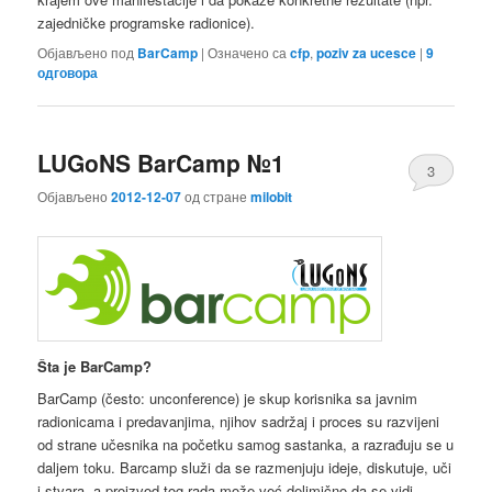
zajedničke programske radionice).
Објављено под
BarCamp
|
Означено са
cfp
,
poziv za ucesce
|
9
одговора
LUGoNS BarCamp №1
3
Објављено
2012-12-07
од стране
milobit
Šta je BarCamp?
BarCamp (često: unconference) je skup korisnika sa javnim
radionicama i predavanjima, njihov sadržaj i proces su razvijeni
od strane učesnika na početku samog sastanka, a razrađuju se u
daljem toku. Barcamp služi da se razmenjuju ideje, diskutuje, uči
i stvara, a proizvod tog rada može već delimično da se vidi