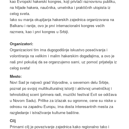
kao Evropski hakerski kongres, koji privlači raznovrsnu publiku,
na hiljade hakera, naučnika, umetnika i praktičnih utopista iz
celog sveta.
Iako su manja okupljanja hakerskih zajednica organizovana na
Balkanu i ranije, ovo je prvi internacionalni kongres većih
razmera, kao i prvi kongres u Srbiji.
Organizatori:
Organizacioni tim ima dugogodišnje iskustvo posećivanja i
volontiranja na velikim i malim hakerskim događajima, a ovo je
naš prvi pokušaj da se organzujemo sami, uz pomoć prijatelja iz
celog sveta!
Mesto:
Novi Sad je najveći grad Vojvodine, u severnom delu Srbije,
poznat po svojoj multikulturalnoj istoriji i aktivnoj umetničkoj i
tehnološkoj sceni (primera radi, muzički festival Exit se održava
u Novom Sadu). Prilike za izlazak su ogromne, cene su niske u
odnosu na zapadnu Europu, ima dosta interesantnih mesta za
razgledanje i istraživanje kulturne baštine.
Cilj
Primarni cilj je povezivanje zajednica kako regionalno tako i