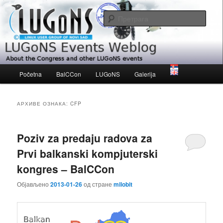
Скочи
Скочи
About the Congress and other LUGoNS events
на
на
Прет
примарни
секундарни
садржај
садржај
LUGoNS Events Weblog
Главни
Početna
BalCCon
LUGoNS
Galerija
изборник
АРХИВЕ ОЗНАКА:
CFP
Poziv za predaju radova za
Prvi balkanski kompjuterski
kongres – BalCCon
Објављено
2013-01-26
од стране
milobit