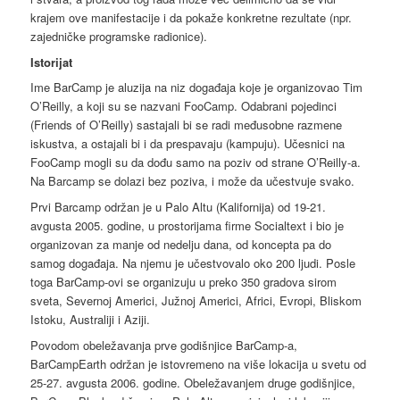
krajem ove manifestacije i da pokaže konkretne rezultate (npr.
zajedničke programske radionice).
Istorijat
Ime BarCamp je aluzija na niz događaja koje je organizovao Tim
O’Reilly, a koji su se nazvani FooCamp. Odabrani pojedinci
(Friends of O’Reilly) sastajali bi se radi međusobne razmene
iskustva, a ostajali bi i da prespavaju (kampuju). Učesnici na
FooCamp mogli su da dođu samo na poziv od strane O’Reilly-a.
Na Barcamp se dolazi bez poziva, i može da učestvuje svako.
Prvi Barcamp održan je u Palo Altu (Kalifornija) od 19-21.
avgusta 2005. godine, u prostorijama firme Socialtext i bio je
organizovan za manje od nedelju dana, od koncepta pa do
samog događaja. Na njemu je učestvovalo oko 200 ljudi. Posle
toga BarCamp-ovi se organizuju u preko 350 gradova sirom
sveta, Severnoj Americi, Južnoj Americi, Africi, Evropi, Bliskom
Istoku, Australiji i Aziji.
Povodom obeležavanja prve godišnjice BarCamp-a,
BarCampEarth održan je istovremeno na više lokacija u svetu od
25-27. avgusta 2006. godine. Obeležavanjem druge godišnjice,