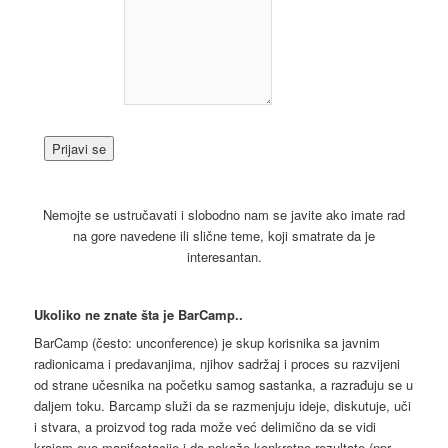
Nemojte se ustručavati i slobodno nam se javite ako imate rad
na gore navedene ili slične teme, koji smatrate da je
interesantan.
Ukoliko ne znate šta je BarCamp..
BarCamp (često: unconference) je skup korisnika sa javnim
radionicama i predavanjima, njihov sadržaj i proces su razvijeni
od strane učesnika na početku samog sastanka, a razrađuju se u
daljem toku. Barcamp služi da se razmenjuju ideje, diskutuje, uči
i stvara, a proizvod tog rada može već delimično da se vidi
krajem ove manifestacije i da pokaže konkretne rezultate (npr.