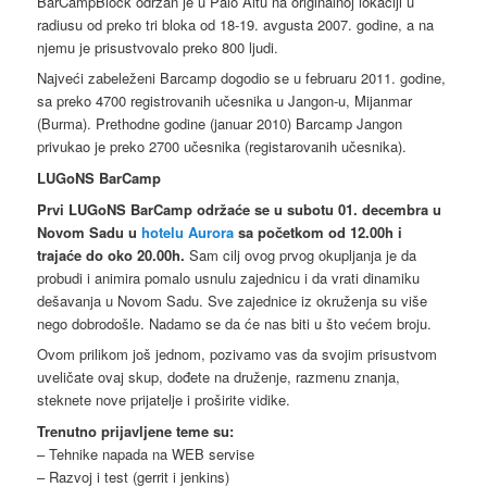
BarCampBlock održan je u Palo Altu na originalnoj lokaciji u
radiusu od preko tri bloka od 18-19. avgusta 2007. godine, a na
njemu je prisustvovalo preko 800 ljudi.
Najveći zabeleženi Barcamp dogodio se u februaru 2011. godine,
sa preko 4700 registrovanih učesnika u Jangon-u, Mijanmar
(Burma). Prethodne godine (januar 2010) Barcamp Jangon
privukao je preko 2700 učesnika (registarovanih učesnika).
LUGoNS BarCamp
Prvi LUGoNS BarCamp održaće se u subotu 01. decembra u
Novom Sadu u
hotelu Aurora
sa početkom od 12.00h i
trajaće do oko 20.00h.
Sam cilj ovog prvog okupljanja je da
probudi i animira pomalo usnulu zajednicu i da vrati dinamiku
dešavanja u Novom Sadu. Sve zajednice iz okruženja su više
nego dobrodošle. Nadamo se da će nas biti u što većem broju.
Ovom prilikom još jednom, pozivamo vas da svojim prisustvom
uveličate ovaj skup, dođete na druženje, razmenu znanja,
steknete nove prijatelje i proširite vidike.
Trenutno prijavljene teme su:
– Tehnike napada na WEB servise
– Razvoj i test (gerrit i jenkins)