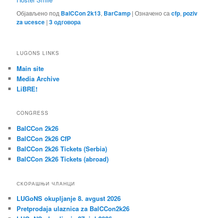
Објављено под
BalCCon 2k13
,
BarCamp
|
Означено са
cfp
,
poziv
za ucesce
|
3
одговора
LUGONS LINKS
Main site
Media Archive
LiBRE!
CONGRESS
BalCCon 2k26
BalCCon 2k26 CfP
BalCCon 2k26 Tickets (Serbia)
BalCCon 2k26 Tickets (abroad)
СКОРАШЊИ ЧЛАНЦИ
LUGoNS okupljanje 8. avgust 2026
Pretprodaja ulaznica za BalCCon2k26