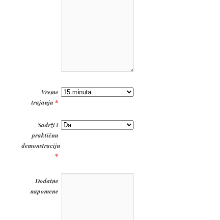
Vreme
trajanja
*
Sadrži i
praktičnu
demonstraciju
*
Dodatne
napomene