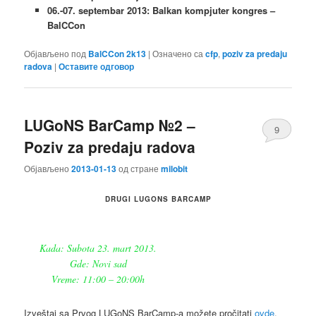
06.-07. septembar 2013: Balkan kompjuter kongres –
BalCCon
Објављено под
BalCCon 2k13
|
Означено са
cfp
,
poziv za predaju
radova
|
Оставите одговор
LUGoNS BarCamp №2 –
9
Poziv za predaju radova
Објављено
2013-01-13
од стране
milobit
DRUGI LUGONS BARCAMP
Kada: Subota 23. mart 2013.
Gde: Novi sad
Vreme: 11:00 – 20:00h
Izveštaj sa Prvog LUGoNS BarCamp-a možete pročitati
ovde
.