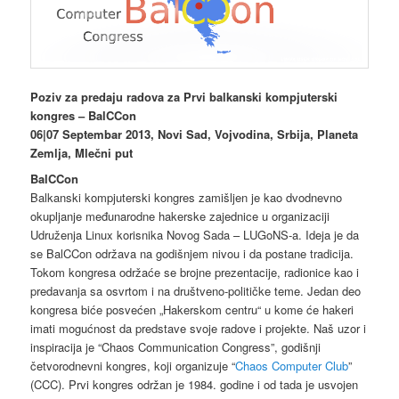
Poziv za predaju radova za Prvi balkanski kompjuterski
kongres – BalCCon
06|07 Septembar 2013, Novi Sad, Vojvodina, Srbija, Planeta
Zemlja, Mlečni put
BalCCon
Balkanski kompjuterski kongres zamišljen je kao dvodnevno
okupljanje međunarodne hakerske zajednice u organizaciji
Udruženja Linux korisnika Novog Sada – LUGoNS-a. Ideja je da
se BalCCon održava na godišnjem nivou i da postane tradicija.
Tokom kongresa održaće se brojne prezentacije, radionice kao i
predavanja sa osvrtom i na društveno-političke teme. Jedan deo
kongresa biće posvećen „Hakerskom centru“ u kome će hakeri
imati mogućnost da predstave svoje radove i projekte. Naš uzor i
inspiracija je “Chaos Communication Congress”, godišnji
četvorodnevni kongres, koji organizuje “
Chaos Computer Club
”
(CCC). Prvi kongres održan je 1984. godine i od tada je usvojen