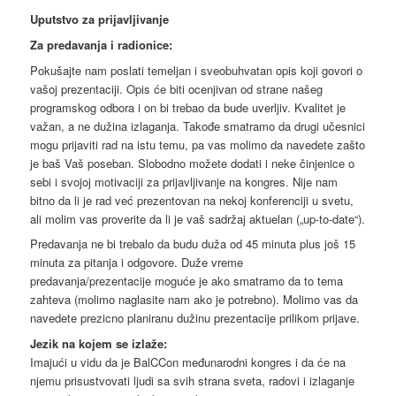
Uputstvo za prijavljivanje
Za predavanja i radionice:
Pokušajte nam poslati temeljan i sveobuhvatan opis koji govori o
vašoj prezentaciji. Opis će biti ocenjivan od strane našeg
programskog odbora i on bi trebao da bude uverljiv. Kvalitet je
važan, a ne dužina izlaganja. Takođe smatramo da drugi učesnici
mogu prijaviti rad na istu temu, pa vas molimo da navedete zašto
je baš Vaš poseban. Slobodno možete dodati i neke činjenice o
sebi i svojoj motivaciji za prijavljivanje na kongres. Nije nam
bitno da li je rad već prezentovan na nekoj konferenciji u svetu,
ali molim vas proverite da li je vaš sadržaj aktuelan („up-to-date“).
Predavanja ne bi trebalo da budu duža od 45 minuta plus još 15
minuta za pitanja i odgovore. Duže vreme
predavanja/prezentacije moguće je ako smatramo da to tema
zahteva (molimo naglasite nam ako je potrebno). Molimo vas da
navedete prezicno planiranu dužinu prezentacije prilikom prijave.
Jezik na kojem se izlaže:
Imajući u vidu da je BalCCon međunarodni kongres i da će na
njemu prisustvovati ljudi sa svih strana sveta, radovi i izlaganje