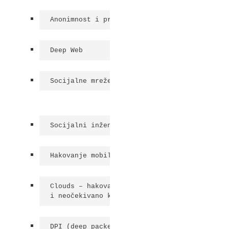
Anonimnost i privatnost na internetu
Deep Web
Socijalne mreže
Socijalni inženjering
Hakovanje mobilnih uredjaja
Clouds – hakovanje, razbijanje

i neočekivano korišćenje
DPI (deep packet inspection)