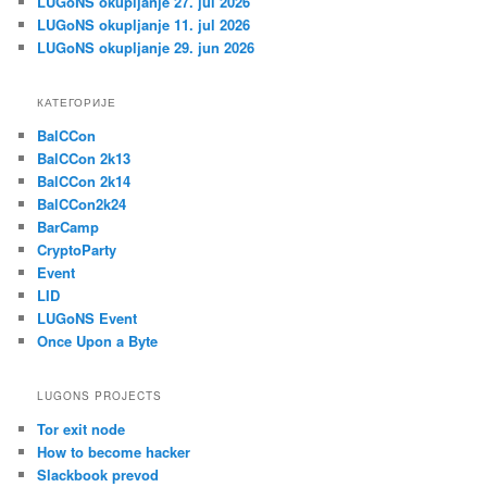
LUGoNS okupljanje 27. jul 2026
LUGoNS okupljanje 11. jul 2026
LUGoNS okupljanje 29. jun 2026
КАТЕГОРИЈЕ
BalCCon
BalCCon 2k13
BalCCon 2k14
BalCCon2k24
BarCamp
CryptoParty
Event
LID
LUGoNS Event
Once Upon a Byte
LUGONS PROJECTS
Tor exit node
How to become hacker
Slackbook prevod