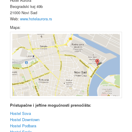
Hotel Aurora
Beogradski kej 49b
21000 Novi Sad
Web:
www.hotelaurora.rs
Mapa:
Pristupačne i jeftine mogućnosti prenoćišta:
Hostel Sova
Hostel Downtown
Hostel Podbara
Hostel Smile