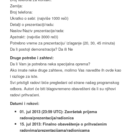
Zemlja:
Broj telefona:
Ukratko o sebi: (najviše 1000 reči)
Detalji o prezentaciji/radu:
Naslov/Naziv prezentacije/rada:
Apstrakt: (najviše 3000 reči)
Potrebno vreme za prezentaciju/ izlaganje (20, 30, 45 minuta)
Da li postoji demonstracija? Da ili Ne
Druge potrebe i zahtevi:
Da li Vam je potrebna neka specijalna oprema?
Ako imate neke druge zahteve, molimo Vas navedite ih ovde kao
i razloge za iste.
Svi pristigli radovi biće pregledani od strane našeg programskog
odbora. Autori će biti blagovremeno obavešteni da li su njihovi
radovi prihvaćeni.
Datumi i rokovi:
01. jul 2013 (23:59 UTC): Završetak prijema
radova/prezentacija/radionica
15. jul 2013: Finalno obaveštenje o prihvaćenim
radovima/prezentacijama/radionicama