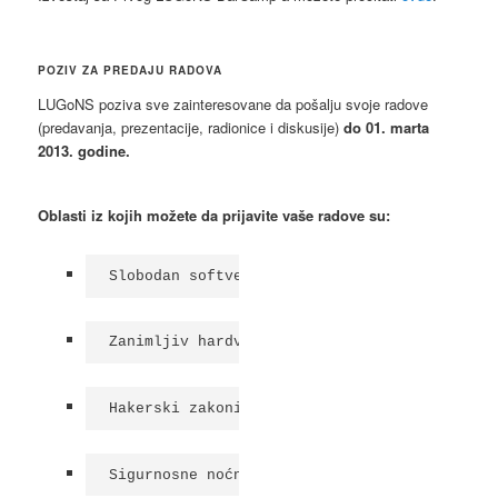
POZIV ZA PREDAJU RADOVA
LUGoNS poziva sve zainteresovane da pošalju svoje radove
(predavanja, prezentacije, radionice i diskusije)
do 01. marta
2013. godine.
Oblasti iz kojih možete da prijavite vaše radove su:
Slobodan softver
Zanimljiv hardver
Hakerski zakoni
Sigurnosne noćne more