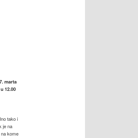
7. marta
u 12.00
no tako i
k je na
o na kome