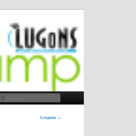
Претрага
Следеће
→