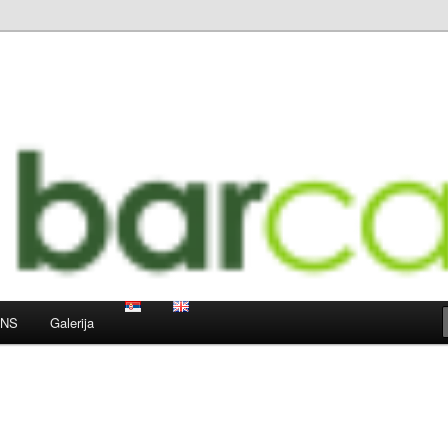
 LUGoNS events
ts Weblog
oNS
Galerija