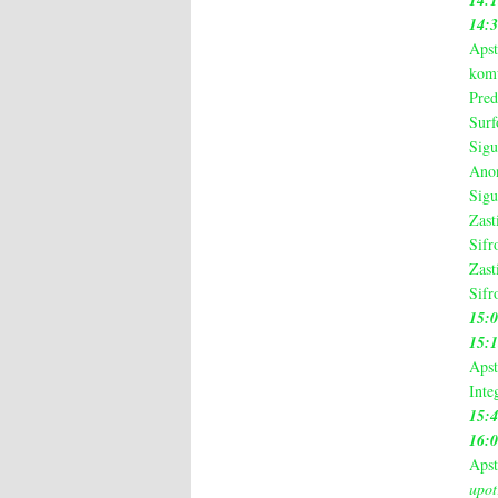
14:
14:
Apst
komu
Pred
Surf
Sigu
Anon
Sigu
Zast
Sifr
Zast
Sifr
15:
15:
Apst
Inte
15:
16:
Apst
upot