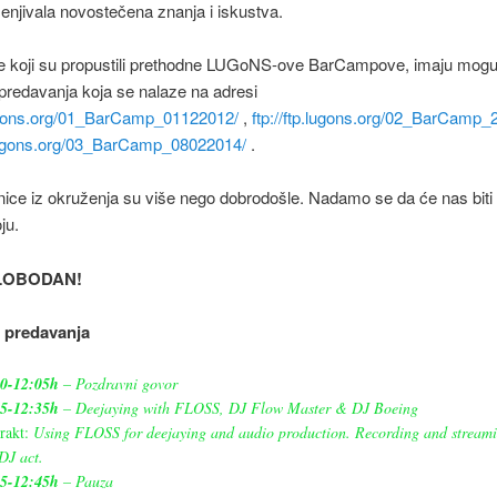
enjivala novostečena znanja i iskustva.
e koji su propustili prethodne LUGoNS-ove BarCampove, imaju mog
predavanja koja se nalaze na adresi
.lugons.org/01_BarCamp_01122012/
,
ftp://ftp.lugons.org/02_BarCamp_
p.lugons.org/03_BarCamp_08022014/
.
ice iz okruženja su više nego dobrodošle. Nadamo se da će nas biti 
ju.
SLOBODAN!
 predavanja
00-12:05h
– Pozdravni govor
05-12:35h
– Deejaying with FLOSS, DJ Flow Master & DJ Boeing
rakt:
Using FLOSS for deejaying and audio production. Recording and stream
 DJ act.
35-12:45h
– Pauza