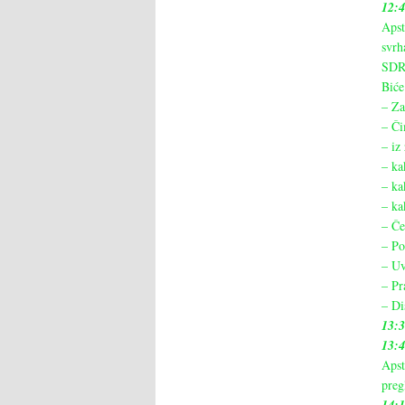
12:
Apst
svrh
SDR,
Biće
– Za
– Či
– iz
– ka
– kak
– ka
– Če
– Po
– Uv
– Pr
– Di
13:
13:
Apst
preg