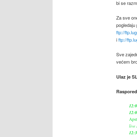
bi se razm
Za sve on
pogledaju 
ftp://ftp
i
ftp://ft
Sve zajedn
većem bro
Ulaz je 
Raspored
12:
12:
Apst
live
12: