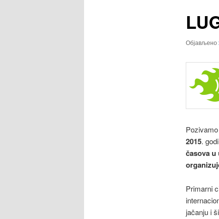
LUG
Објављено
Pozivamo
2015
. god
časova u 
organizuj
Primarni ci
internacio
jačanju i 