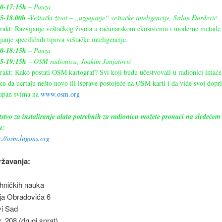
00-17:15h
– Pauza
5-18.00h
-Veštački život – „uzgajanje“ veštačke inteligencije, Srđan Đorđević
rakt: Razvijanje veštačkog života u računarskom ekosistemu i moderne metode
janje specifičnih tipova veštačke inteligencije.
00-18:15h
– Pauza
15-19:15h
– OSM radionica, Joakim Janjatović
rakt: Kako postati OSM kartograf? Svi koji budu učestvovali u radionici imaće
iku da ucrtaju nešto novo ili isprave postojeće na OSM karti i da vide svoj dopr
upan svima na
www.osm.org
stvo za instaliranje alata potrebnih za radionicu možete pronaći na sledećem
u:
s://osm.lugons.org
ržavanja:
ehničkih nauka
ja Obradovića 6
i Sad
. 208 (drugi sprat)