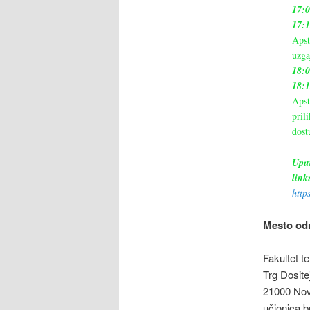
17:
17:1
Apst
uzga
18:
18:
Apst
pril
dost
Uput
link
http
Mesto od
Fakultet t
Trg Dosite
21000 Nov
učionica br