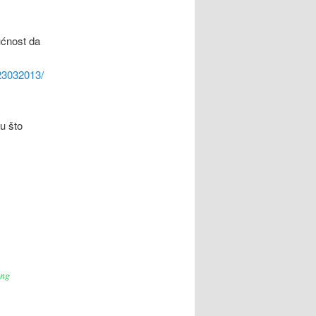
ućnost da
23032013/
u što
ing