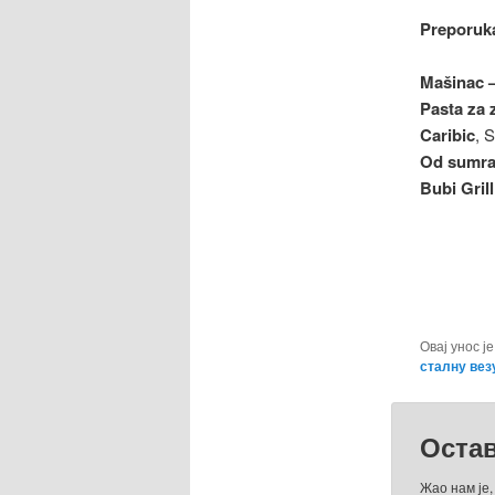
Preporuka
Mašinac 
Pasta za 
Caribic
, 
Od sumrak
Bubi Grill
Овај унос ј
сталну вез
Оста
Жао нам је,