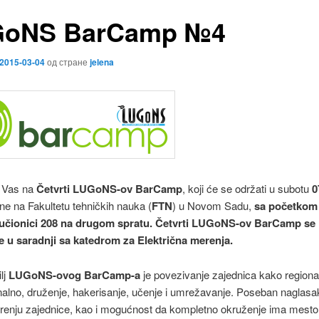
oNS BarCamp №4
2015-03-04
од стране
jelena
 Vas na
Četvrti LUGoNS-ov BarCamp
, koji će se održati u subotu
0
ine na Fakultetu tehničkih nauka (
FTN
) u Novom Sadu,
sa početkom 
učionici 208 na drugom spratu.
Četvrti LUGoNS-ov BarCamp
se
e u saradnji sa katedrom za Električna merenja.
lj
LUGoNS-ovog BarCamp-a
je povezivanje zajednica kako regional
nalno, druženje, hakerisanje, učenje i umrežavanje. Poseban naglasa
širenju zajednice, kao i mogućnost da kompletno okruženje ima mest