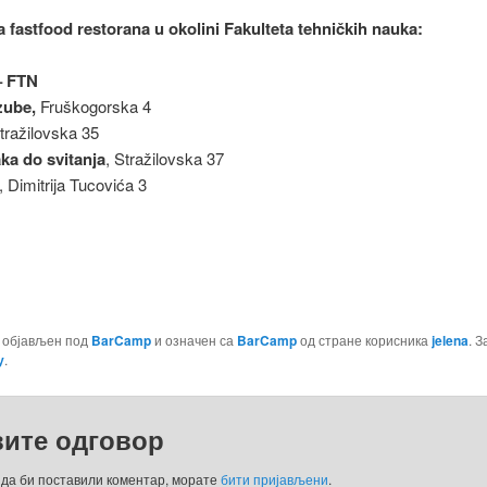
 fastfood restorana u okolini Fakulteta tehničkih nauka:
– FTN
zube,
Fruškogorska 4
Stražilovska 35
a do svitanja
, Stražilovska 37
, Dimitrija Tucovića 3
е објављен под
BarCamp
и означен са
BarCamp
од стране корисника
jelena
. 
у
.
вите одговор
 да би поставили коментар, морате
бити пријављени
.