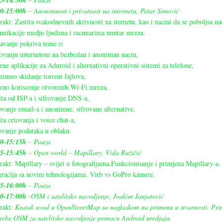
15-14:30h
30-15:00h
– Anonimnost i privatnost na internetu, Petar Simović
rakt: Zastita svakodnevnih aktivnosti na iternetu, kao i nacini da se poboljsa na
nikacije medju ljudima i racunarima unutar mreza.
avanje pokriva teme o:
ovanju internetom na bezbedan i anoniman nacin,
rne aplikacije za Adnroid i alternativni operativni sistemi za telefone,
imno skidanje torrent fajlova,
rno koriscenje otvorenih Wi-Fi mreza,
ita od ISP-a i sifrovanje DNS-a,
ovanje email-a i anonimne, sifrovane alternative,
ita cetovanja i voice chat-a,
ovanje podataka u oblaku.
00-15:15h
– Pauza
15-15:45h
– Open world – Mapillary, Vida Ružičić
rakt: Mapillary – svijet u fotografijama.Funkcionisanje i primjena Mapillary-a.
gracija sa novim tehnologijama. Virb vs GoPro kamere.
45-16:00h
– Pauza
00-17:00h
-OSM i satelitsko navodjenje, Joakim Janjatović
rakt:
Kratak uvod u OpenStreetMap sa naglaskom na primenu u stvarnosti. Pri
rebe OSM za satelitsko navodjenje pomocu Android uredjaja.