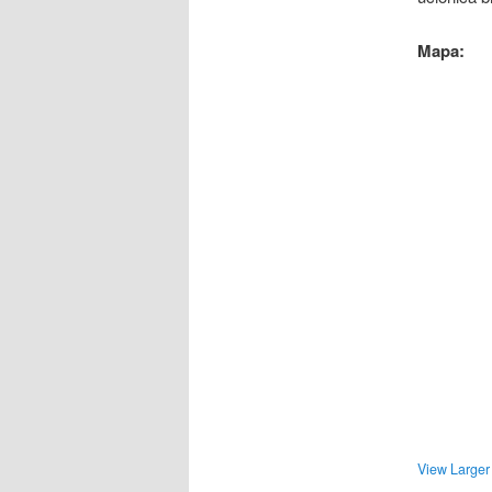
Mapa:
View Large