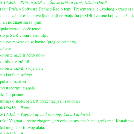
45-13:30h
– Priča o SDR-u – Šta se priča u etru!, Nikola Hardi
rakt: Priča o Software Defined Radio temi. Prezentacija je uvodnog karaktera i
a je da zainteresuje nove ljude koji ne znaju šta je SDR i za one koji znaju šta j
 ali ne znaju šta sa njim.
 pokrivene sledeće teme:
što je SDR važan i zanimljiv
me sve možete da se bavite (pregled primera)
 zabave
ko biste naučili nešto novo
o biste se zaštitili
ko biste razvili svoje alate
sto korišten softver
pularan hardver
od u teoriju signala
aktični primeri
skusija o sledećoj SDR prezentaciji ili radionici
30-13:45h
– Pauza
45-14:15h
– Vagrant up and running, Čaba Pardovicki
rakt: Vagrant – recite zbogom „it works on my machine“ greškama. Kratak uvo
led mogućnosti ovog alata.
– Pauza