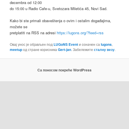
decembra od 12:00
do 15:00 u Radio Cafe-u, Svetozara Miletića 45, Novi Sad.
Kako bi ste primali obaveštenja o ovim i ostalim događajima,
možete se
pretplatiti na RSS na adresi
https://lugons.org/?feed=rss
Овај унос је објављен под
LUGoNS Event
и означен са
lugons
,
meetup
од стране корисника
Gert-jan
. Забележите
сталну везу
.
Са поносом покреће WordPress