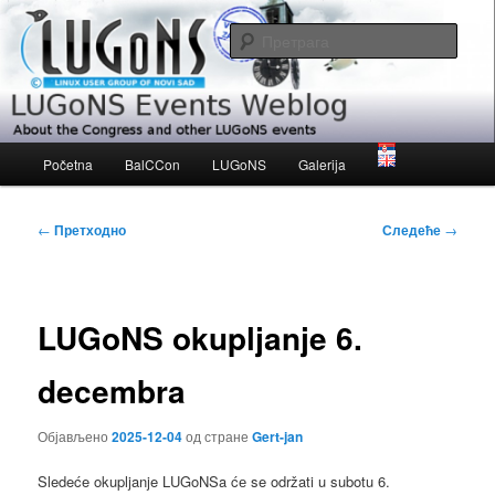
Скочи
About the Congress and other LUGoNS events
на
Прет
примарни
садржај
LUGoNS Events Weblog
Главни
Početna
BalCCon
LUGoNS
Galerija
изборник
Кретање
←
Претходно
Следеће
→
чланака
LUGoNS okupljanje 6.
decembra
Објављено
2025-12-04
од стране
Gert-jan
Sledeće okupljanje LUGoNSa ćе se održati u subotu 6.