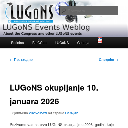
Скочи
About the Congress and other LUGoNS events
на
Прет
примарни
садржај
LUGoNS Events Weblog
Главни
Početna
BalCCon
LUGoNS
Galerija
изборник
Кретање
←
Претходно
Следеће
→
чланака
LUGoNS okupljanje 10.
januara 2026
Објављено
2025-12-29
од стране
Gert-jan
Pozivamo vas na prvo LUGoNS okupljanje u 2026, godini, koje