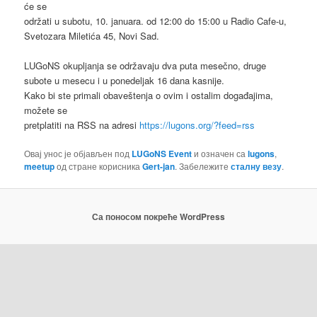
će se
održati u subotu, 10. januara. od 12:00 do 15:00 u Radio Cafe-u,
Svetozara Miletića 45, Novi Sad.
LUGoNS okupljanja se održavaju dva puta mesečno, druge
subote u mesecu i u ponedeljak 16 dana kasnije.
Kako bi ste primali obaveštenja o ovim i ostalim događajima,
možete se
pretplatiti na RSS na adresi
https://lugons.org/?feed=rss
Овај унос је објављен под
LUGoNS Event
и означен са
lugons
,
meetup
од стране корисника
Gert-jan
. Забележите
сталну везу
.
Са поносом покреће WordPress