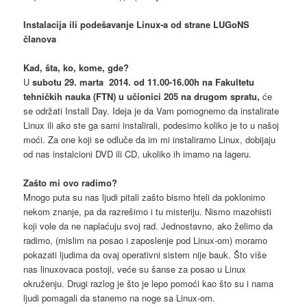
Instalacija ili podešavanje Linux-a od strane LUGoNS
članova
Kad, šta, ko, kome, gde?
U
subotu 29
. marta 2014. od 11.00-16.00h na Fakultetu
tehničkih nauka (FTN) u učionici 205 na drugom spratu,
će
se održati Install Day. Ideja je da Vam pomognemo da instalirate
Linux ili ako ste ga sami instalirali, podesimo koliko je to u našoj
moći. Za one koji se odluče da im mi instaliramo Linux, dobijaju
od nas instalcioni DVD ili CD, ukoliko ih imamo na lageru.
Zašto mi ovo radimo?
Mnogo puta su nas ljudi pitali zašto bismo hteli da poklonimo
nekom znanje, pa da razrešimo i tu misteriju. Nismo mazohisti
koji vole da ne naplaćuju svoj rad. Jednostavno, ako želimo da
radimo, (mislim na posao i zaposlenje pod Linux-om) moramo
pokazati ljudima da ovaj operativni sistem nije bauk. Što više
nas linuxovaca postoji, veće su šanse za posao u Linux
okruženju. Drugi razlog je što je lepo pomoći kao što su i nama
ljudi pomagali da stanemo na noge sa Linux-om.