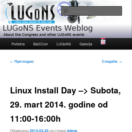
Скочи
About the Congress and other LUGoNS events
на
Прет
примарни
садржај
LUGoNS Events Weblog
Главни
Početna
BalCCon
LUGoNS
Galerija
изборник
Кретање
←
Претходно
Следеће
→
чланака
Linux Install Day –> Subota,
29. mart 2014. godine od
11:00-16:00h
Објављено
2014-03-20
од стране
jelena