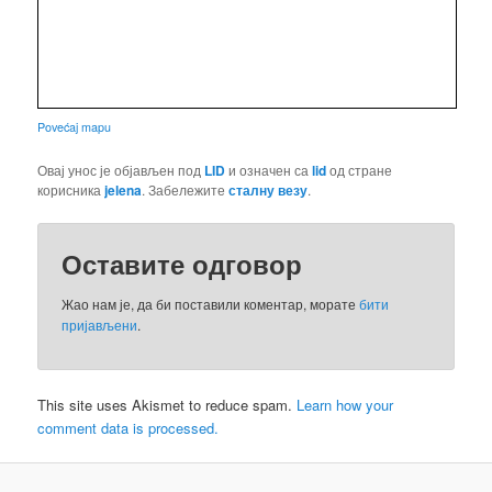
Povećaj mapu
Овај унос је објављен под
LID
и означен са
lid
од стране
корисника
jelena
. Забележите
сталну везу
.
Оставите одговор
Жао нам је, да би поставили коментар, морате
бити
пријављени
.
This site uses Akismet to reduce spam.
Learn how your
comment data is processed.