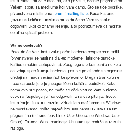
instaliramo i da ćete moći da, ako poželite, dodate programe po
Vašem izboru sa medijuma koji vam damo. Što se tiče podrške,
prvenstveno mislimo na
forum
i
mailing liste
. Kada kažemo
„razumna količina“, mislimo na to da ćemo Vam svakako
odgovoriti ukoliko znamo rešenje, a to podrazumeva da morate
detaljno opisati problem.
Šta ne očekivati?
Prvo, da će Vam baš svako parče hardvera besprekorno raditi
(prvenstveno se misli na dial-up modeme i hibridne grafičke
kartice u nekim laptopovima). Zbog toga što kompanije ne žele
da izdaju specifikaciju hardvera, postoje poteškoće sa pojedinim
uređajima, mada većina radi besprekorno. Druga stvar koju ne
treba da očekujete je „neograničena količina podrške“. Kako
nama ovo nije posao, ne može se očekivati da Vam budemo
uvek na raspolaganju i sa odgovorima na sva pitanja. Treće,
instaliranje Linux-a u raznim virtuelniom mašinama za Windows
ne podržavamo, pošto najveći broj nas nema iskustva sa tim
programima (mi smo ipak Linux User Group, ne Windows User
Group). Takođe, Wubi instalacija Ubuntua nije podržana iz istih
razloga.