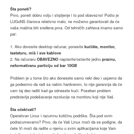
Šta poneti?
Prvo, poneti dobru volju i strpljenje i to pod obavezno! Pošto je
LUGoNS članova relativno malo, ne možemo garantovati da će
vaša mašina biti sređena prva. Od tehničih zahteva imamo samo
par:
1. Ako donosite desktop računar, ponesite
kućište, monitor,
tastaturu, miš i sve kablove
2. Na računaru
OBAVEZNO
napravite/ostavite jednu
praznu,
neformatiranu particiju od bar 10GB
Problem je u tome što ako donesete samo neki deo i uspemo da
ga podesimo da radi sa našim hardverom, to nije garancija da će
vam taj deo raditi kad ga odnesete kući. Poseban problem
predstavlja podešavanje rezolucije na monitoru koji nije Vaš.
Šta očekivati?
Operativan Linux i razumnu količinu podrške. Šta pod ovim
podrazumevamo? Prvo, da će Vaš Linux moći da se podigne, da
ćete Vi moći da radite u njemu u svim aplikacijama koje Vam