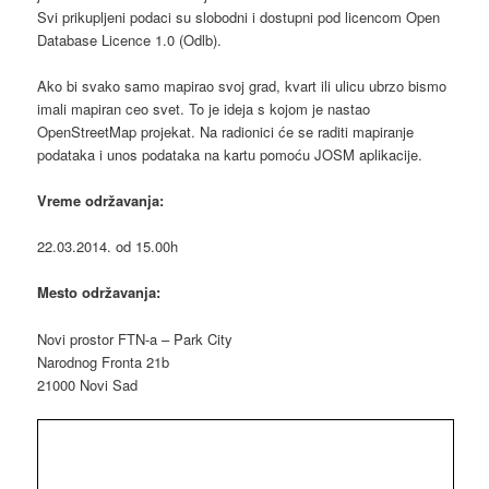
Svi prikupljeni podaci su slobodni i dostupni pod licencom Open
Database Licence 1.0 (Odlb).
Ako bi svako samo mapirao svoj grad, kvart ili ulicu ubrzo bismo
imali mapiran ceo svet. To je ideja s kojom je nastao
OpenStreetMap projekat. Na radionici će se raditi mapiranje
podataka i unos podataka na kartu pomoću JOSM aplikacije.
Vreme održavanja:
22.03.2014. od 15.00h
Mesto održavanja:
Novi prostor FTN-a – Park City
Narodnog Fronta 21b
21000 Novi Sad