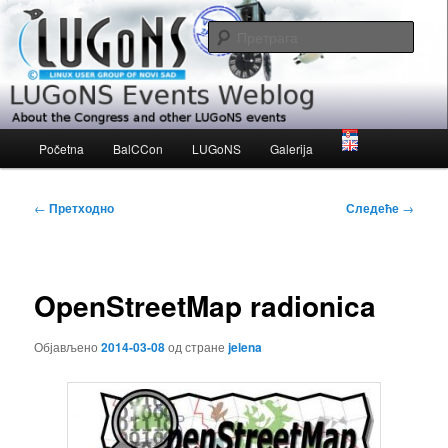
Скочи
About the Congress and other LUGoNS events
на
Прет
примарни
садржај
LUGoNS Events Weblog
Главни
Početna
BalCCon
LUGoNS
Galerija
изборник
Кретање
←
Претходно
Следеће
→
чланака
OpenStreetMap radionica
Објављено
2014-03-08
од стране
jelena