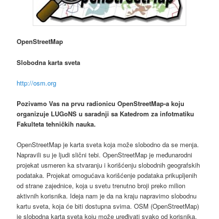
OpenStreetMap
Slobodna karta sveta
http://osm.org
Pozivamo Vas na prvu radionicu OpenStreetMap-a koju
organizuje LUGoNS u saradnji sa Katedrom za infotmatiku
Fakulteta tehničkih nauka.
OpenStreetMap je karta sveta koja može slobodno da se menja.
Napravili su je ljudi slični tebi. OpenStreetMap je međunarodni
projekat usmeren ka stvaranju i korišćenju slobodnih geografskih
podataka. Projekat omogućava korišćenje podataka prikupljenih
od strane zajednice, koja u svetu trenutno broji preko milion
aktivnih korisnika. Ideja nam je da na kraju napravimo slobodnu
kartu sveta, koja će biti dostupna svima. OSM (OpenStreetMap)
je slobodna karta sveta koju može uređivati svako od korisnika.