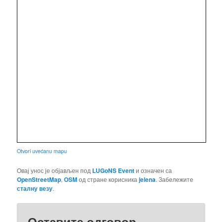
Otvori uvećanu mapu
Овај унос је објављен под
LUGoNS Event
и означен са
OpenStreetMap
,
OSM
од стране корисника
jelena
. Забележите
сталну везу
.
Оставите одговор