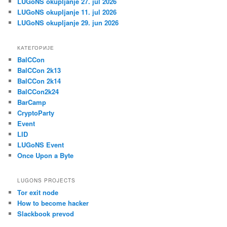
LUGoNS okupljanje 27. jul 2026
LUGoNS okupljanje 11. jul 2026
LUGoNS okupljanje 29. jun 2026
КАТЕГОРИЈЕ
BalCCon
BalCCon 2k13
BalCCon 2k14
BalCCon2k24
BarCamp
CryptoParty
Event
LID
LUGoNS Event
Once Upon a Byte
LUGONS PROJECTS
Tor exit node
How to become hacker
Slackbook prevod