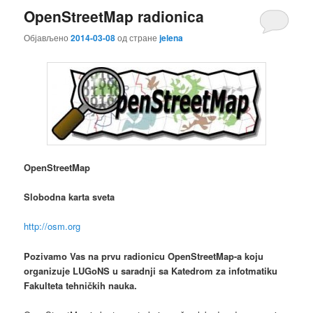
OpenStreetMap radionica
Објављено
2014-03-08
од стране
jelena
OpenStreetMap
Slobodna karta sveta
http://osm.org
Pozivamo Vas na prvu radionicu OpenStreetMap-a koju
organizuje LUGoNS u saradnji sa Katedrom za infotmatiku
Fakulteta tehničkih nauka.