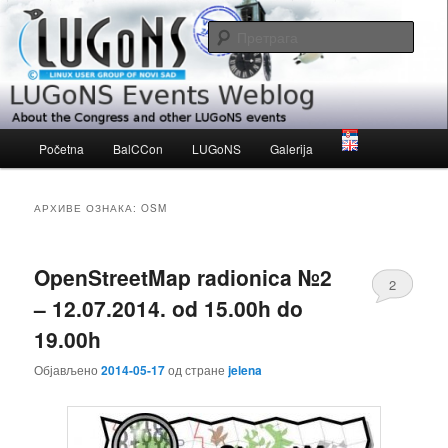
Скочи
Скочи
About the Congress and other LUGoNS events
на
на
Прет
примарни
секундарни
садржај
садржај
LUGoNS Events Weblog
Главни
Početna
BalCCon
LUGoNS
Galerija
изборник
АРХИВЕ ОЗНАКА:
OSM
OpenStreetMap radionica №2
2
– 12.07.2014. od 15.00h do
19.00h
Објављено
2014-05-17
од стране
jelena