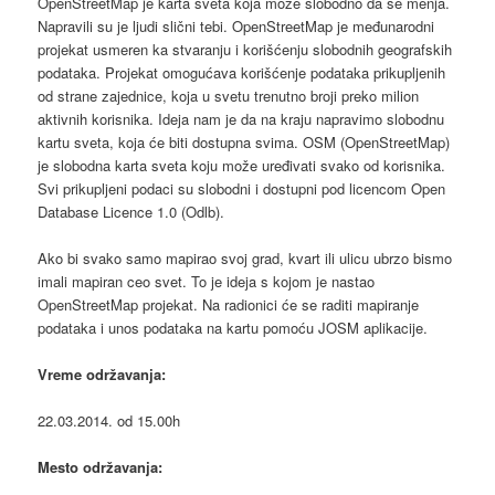
OpenStreetMap je karta sveta koja može slobodno da se menja.
Napravili su je ljudi slični tebi. OpenStreetMap je međunarodni
projekat usmeren ka stvaranju i korišćenju slobodnih geografskih
podataka. Projekat omogućava korišćenje podataka prikupljenih
od strane zajednice, koja u svetu trenutno broji preko milion
aktivnih korisnika. Ideja nam je da na kraju napravimo slobodnu
kartu sveta, koja će biti dostupna svima. OSM (OpenStreetMap)
je slobodna karta sveta koju može uređivati svako od korisnika.
Svi prikupljeni podaci su slobodni i dostupni pod licencom Open
Database Licence 1.0 (Odlb).
Ako bi svako samo mapirao svoj grad, kvart ili ulicu ubrzo bismo
imali mapiran ceo svet. To je ideja s kojom je nastao
OpenStreetMap projekat. Na radionici će se raditi mapiranje
podataka i unos podataka na kartu pomoću JOSM aplikacije.
Vreme održavanja:
22.03.2014. od 15.00h
Mesto održavanja: