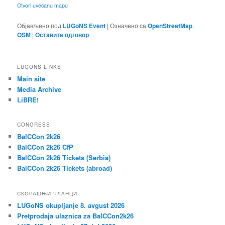
Otvori uvećanu mapu
Објављено под
LUGoNS Event
|
Означено са
OpenStreetMap
,
OSM
|
Оставите одговор
LUGONS LINKS
Main site
Media Archive
LiBRE!
CONGRESS
BalCCon 2k26
BalCCon 2k26 CfP
BalCCon 2k26 Tickets (Serbia)
BalCCon 2k26 Tickets (abroad)
СКОРАШЊИ ЧЛАНЦИ
LUGoNS okupljanje 8. avgust 2026
Pretprodaja ulaznica za BalCCon2k26