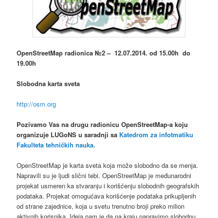
OpenStreetMap radionica №2 – 12.07.2014. od 15.00h do
19.00h
Slobodna karta sveta
http://osm.org
Pozivamo Vas na drugu radionicu OpenStreetMap-a koju
organizuje LUGoNS u saradnji sa
Katedrom za infotmatiku
Fakulteta tehničkih nauka.
OpenStreetMap je karta sveta koja može slobodno da se menja.
Napravili su je ljudi slični tebi. OpenStreetMap je međunarodni
projekat usmeren ka stvaranju i korišćenju slobodnih geografskih
podataka. Projekat omogućava korišćenje podataka prikupljenih
od strane zajednice, koja u svetu trenutno broji preko milion
aktivnih korisnika. Ideja nam je da na kraju napravimo slobodnu