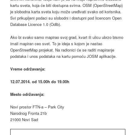
kartu sveta, koja će biti dostupna svima. OSM (OpenStreetMap)
je slobodna karta sveta koju može uređivati svako od korisnika.
Svi prikupljeni podaci su slobodni i dostupni pod licencom Open
Database Licence 1.0 (Odlb).
Ako bi svako samo mapirao svoj grad, kvart ili ulicu ubrzo bismo
imali mapiran ceo svet. To je ideja s kojom je nastao
OpenStreetMap projekat. Na radionici će se raditi mapiranje
podataka i unos podataka na kartu pomoću JOSM aplikacije.
Vreme održavanja:
12.07.2014. od 15.00h do 19.00h
Mesto održavanja:
Novi prostor FTN-a – Park City
Narodnog Fronta 21b
21000 Novi Sad