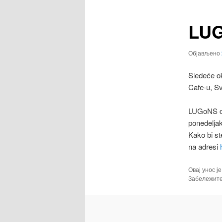
LUG
Објављено
Sledeće ok
Cafe-u, Sv
LUGoNS ok
ponedeljak
Kako bi st
na adresi
Овај унос ј
Забележит