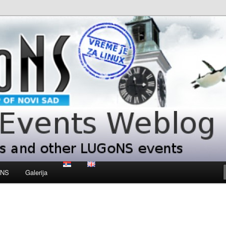
 LUGoNS events
ts Weblog
oNS
Galerija