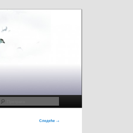
Претрага
Следеће
→