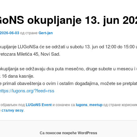
oNS okupljanje 13. jun 20
2026-06-03
од стране
Gert-jan
upljanje LUGoNSa ćе se održati u subotu 13. jun od 12:00 do 15:00 
etozara Miletića 45, Novi Sad.
upljanja se održavaju dva puta mesečno, druge subote u mesecu i 
 16 dana kasnije.
e primali obaveštenja o ovim i ostalim događajima, možete se pretpla
https://lugons.org/?feed=rss
е објављен под
LUGoNS Event
и означен са
lugons
,
meetup
од стране корисни
е
сталну везу
.
Са поносом покреће WordPress