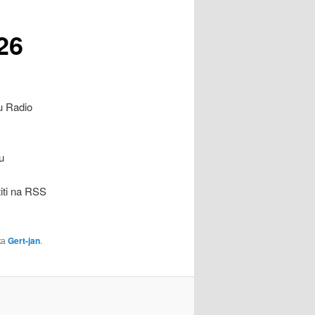
26
u Radio
u
titi na RSS
ка
Gert-jan
.