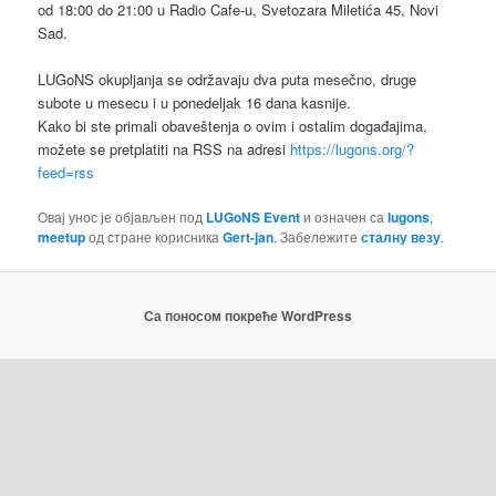
od 18:00 do 21:00 u Radio Cafe-u, Svetozara Miletića 45, Novi
Sad.
LUGoNS okupljanja se održavaju dva puta mesečno, druge
subote u mesecu i u ponedeljak 16 dana kasnije.
Kako bi ste primali obaveštenja o ovim i ostalim događajima,
možete se pretplatiti na RSS na adresi
https://lugons.org/?
feed=rss
Овај унос је објављен под
LUGoNS Event
и означен са
lugons
,
meetup
од стране корисника
Gert-jan
. Забележите
сталну везу
.
Са поносом покреће WordPress