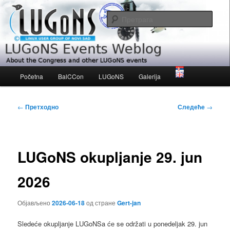
Скочи
About the Congress and other LUGoNS events
на
Прет
примарни
садржај
LUGoNS Events Weblog
Главни
Početna
BalCCon
LUGoNS
Galerija
изборник
Кретање
←
Претходно
Следеће
→
чланака
LUGoNS okupljanje 29. jun
2026
Објављено
2026-06-18
од стране
Gert-jan
Sledeće okupljanje LUGoNSa ćе se održati u ponedeljak 29. jun