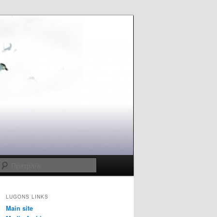
Претрага
LUGONS LINKS
Main site