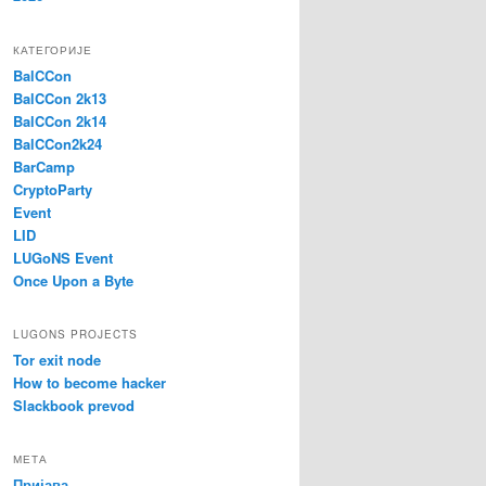
КАТЕГОРИЈЕ
BalCCon
BalCCon 2k13
BalCCon 2k14
BalCCon2k24
BarCamp
CryptoParty
Event
LID
LUGoNS Event
Once Upon a Byte
LUGONS PROJECTS
Tor exit node
How to become hacker
Slackbook prevod
МЕТА
Пријава