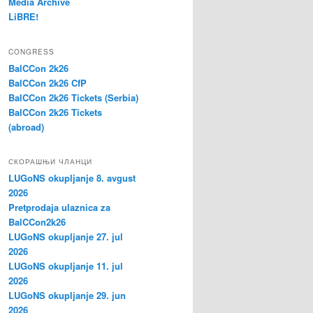
Media Archive
LiBRE!
CONGRESS
BalCCon 2k26
BalCCon 2k26 CfP
BalCCon 2k26 Tickets (Serbia)
BalCCon 2k26 Tickets
(abroad)
СКОРАШЊИ ЧЛАНЦИ
LUGoNS okupljanje 8. avgust
2026
Pretprodaja ulaznica za
BalCCon2k26
LUGoNS okupljanje 27. jul
2026
LUGoNS okupljanje 11. jul
2026
LUGoNS okupljanje 29. jun
2026