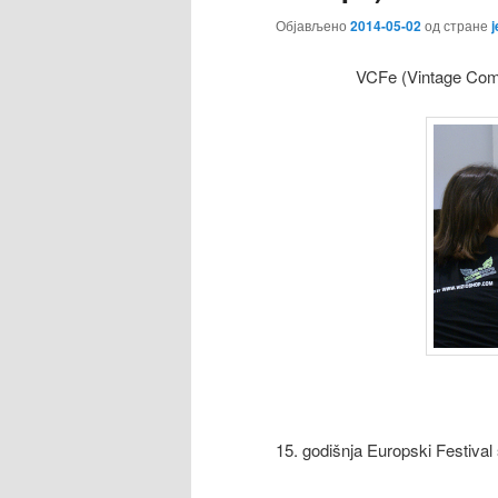
Објављено
2014-05-02
од стране
j
VCFe (Vintage Comp
15. godišnja Europski Festival