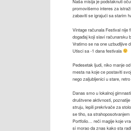
Naša misija je podstaknuti očuv
promovišemo interes za istraž
zabaviti se igrajući sa starim 
Vintage računala Festival nije f
događaj koji slavi računarsku b
Vratimo se na one uzbudljive d
Utisci sa -1 dana festivala
Pedesetak ljudi, niko manje o
mesta na koje ce postaviti sv
nego zaljubljenici u stare, retr
Danas smo u lokalnoj gimnastič
društvene aktivnosti, poznatije 
struju, lepili prekrivače za st
se tiho, sa strahoposotvanjem 
Portfolio… reči magije koje vra
si morao da znas kako sta radi