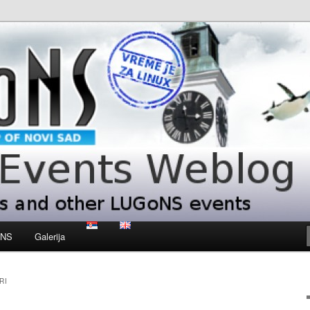
 LUGoNS events
ts Weblog
oNS
Galerija
RI