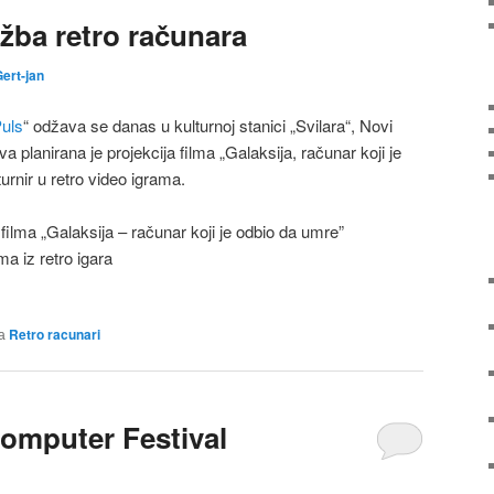
ožba retro računara
ert-jan
Puls
“ odžava se danas u kulturnoj stanici „Svilara“, Novi
 planirana je projekcija filma „Galaksija, računar koji je
urnir u retro video igrama.
ilma „Galaksija – računar koji je odbio da umre”
a iz retro igara
а
Retro racunari
omputer Festival