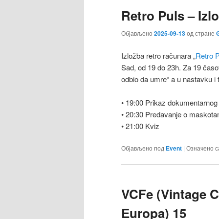
Retro Puls – Izl
Објављено
2025-09-13
од стране
G
Izložba retro računara „
Retro 
Sad, od 19 do 23h. Za 19 časova
odbio da umre“ a u nastavku i t
• 19:00 Prikaz dokumentarnog f
• 20:30 Predavanje o maskotam
• 21:00 Kviz
Објављено под
Event
|
Означено с
VCFe (Vintage C
Europa) 15