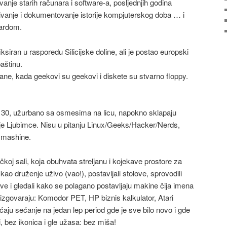
anje starih računara i software-a, posljednjih godina
ivanje i dokumentovanje istorije kompjuterskog doba … i
hardom.
iksiran u rasporedu Silicijske doline, ali je postao europski
aštinu.
ane, kada geekovi su geekovi i diskete su stvarno floppy.
d 30, užurbano sa osmesima na licu, napokno sklapaju
oje Ljubimce. Nisu u pitanju Linux/Geeks/Hacker/Nerds,
o mashine.
koj sali, koja obuhvata streljanu i kojekave prostore za
kao druženje uživo (vao!), postavljali stolove, sprovodili
olove i gledali kako se polagano postavljaju makine čija imena
izgovaraju: Komodor PET, HP biznis kalkulator, Atari
ćaju sećanje na jedan lep period gde je sve bilo novo i gde
, bez ikonica i gle užasa: bez miša!