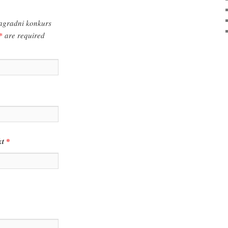
gradni konkurs
*
are required
kt
*