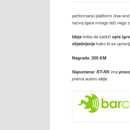
performansi platformi (low-end 
razvoj igara mnogo teži nego za
Ideja
treba da sadrži
opis igre
objašnjenje
kako bi se upravlj
Nagrada
:
200 KM
Napomena: RT-RK
ima
prav
prema autoru ideje.