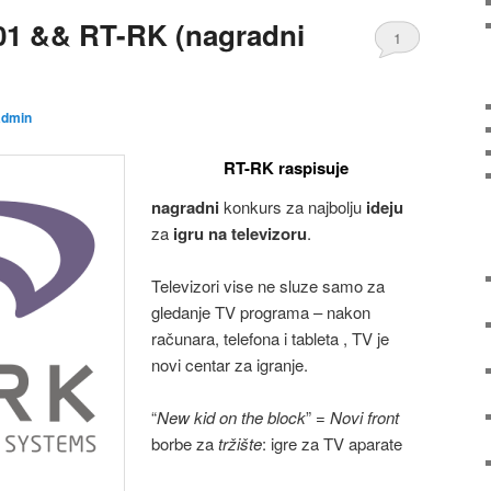
1 && RT-RK (nagradni
1
admin
RT-RK raspisuje
nagradni
konkurs za najbolju
ideju
za
igru na televizoru
.
Televizori vise ne sluze samo za
gledanje TV programa – nakon
računara, telefona i tableta , TV je
novi centar za igranje.
“
New kid on the block
” =
Novi front
borbe za
tržište
: igre za TV aparate