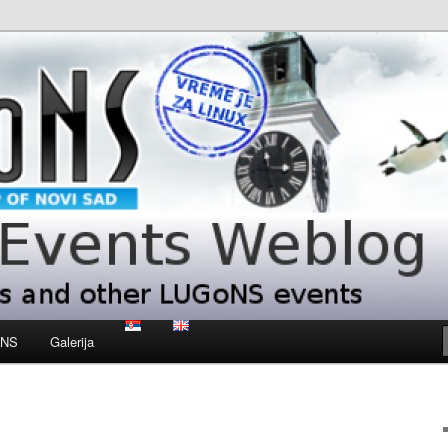
 LUGoNS events
ts Weblog
oNS
Galerija