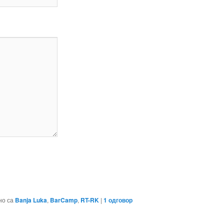
но са
Banja Luka
,
BarCamp
,
RT-RK
|
1
одговор