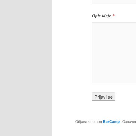
Opis ideje
*
Објављено под
BarCamp
|
Означе