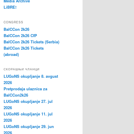
Media Archive
LiBRE!
CONGRESS
BalCCon 2k26
BalCCon 2k26 CfP
BalCCon 2k26 Tickets (Serbia)
BalCCon 2k26 Tickets
(abroad)
СКОРАШЊИ ЧЛАНЦИ
LUGoNS okupljanje 8. avgust
2026
Pretprodaja ulaznica za
BalCCon2k26
LUGoNS okupljanje 27. jul
2026
LUGoNS okupljanje 11. jul
2026
LUGoNS okupljanje 29. jun
2026