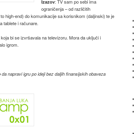
Izazov
: TV sam po sebi ima
ograničenja – od različitih
to high-end) do komunikacije sa korisnikom (daljinski) te je
 tablete i računare.
koja bi se izvršavala na televizoru. Mora da uključi i
alo igrom.
o
da napravi igru po ideji bez daljih finansijskih obaveza