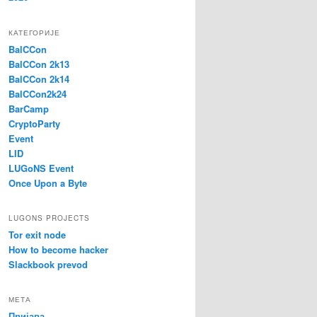
КАТЕГОРИЈЕ
BalCCon
BalCCon 2k13
BalCCon 2k14
BalCCon2k24
BarCamp
CryptoParty
Event
LID
LUGoNS Event
Once Upon a Byte
LUGONS PROJECTS
Tor exit node
How to become hacker
Slackbook prevod
МЕТА
Пријава