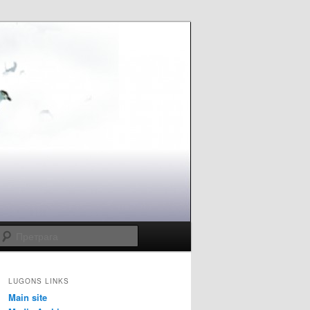
Претрага
LUGONS LINKS
Main site